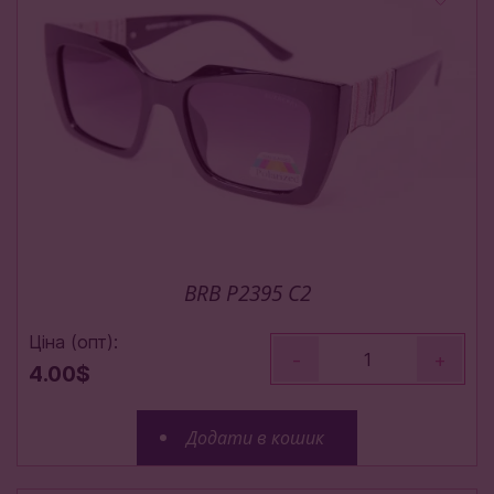
BRB P2395 C2
Ціна (опт):
-
+
4.00$
Додати в кошик