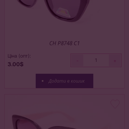
CH P8748 C1
Ціна (опт):
-
+
3.00$
Додати в кошик