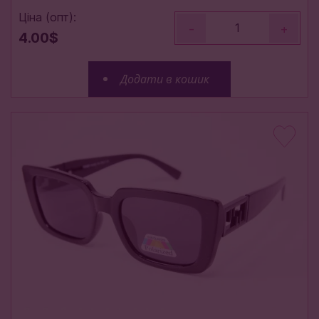
Ціна (опт):
-
+
4.00$
Додати в кошик