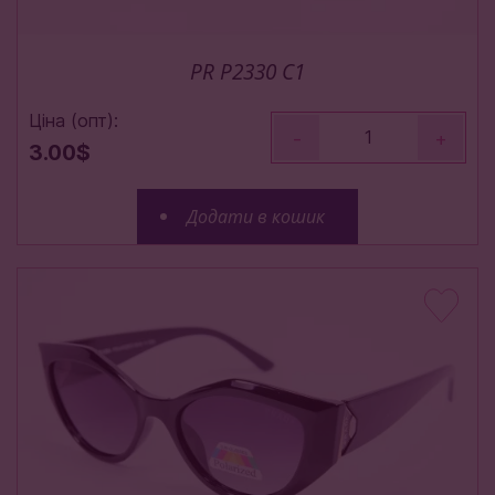
PR P2330 C1
Ціна (опт):
-
+
3.00$
Додати в кошик