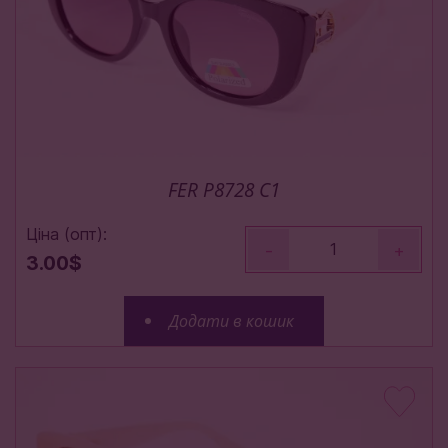
FER P8728 C1
Ціна (опт):
-
+
3.00$
Додати в кошик