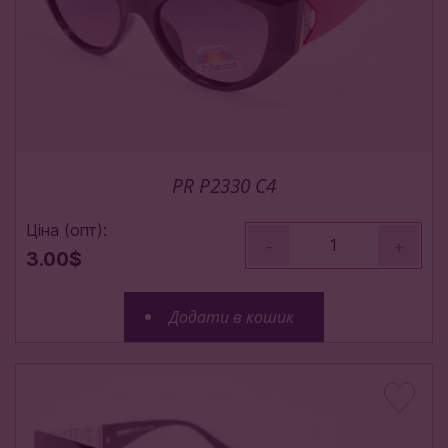
PR P2330 C4
Ціна (опт):
-
+
3.00$
Додати в кошик