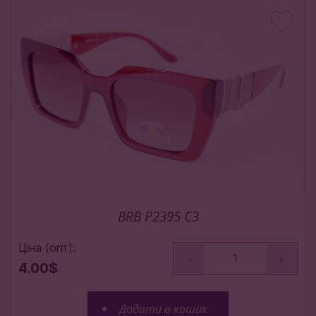
BRB P2395 C3
Ціна (опт):
-
+
4.00$
Додати в кошик