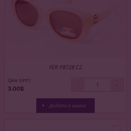
FER P8728 C2
Ціна (опт):
-
+
3.00$
Додати в кошик