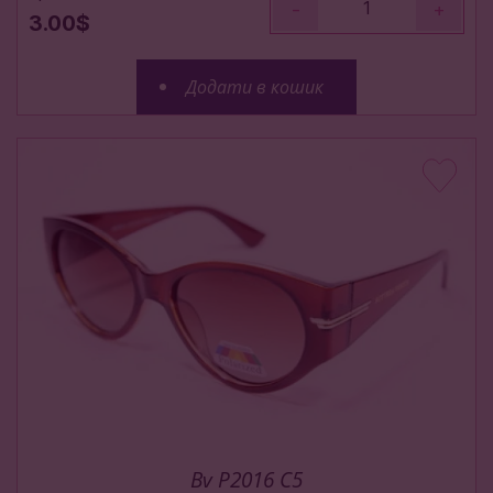
-
+
3.00$
Додати в кошик
Bv P2016 C5