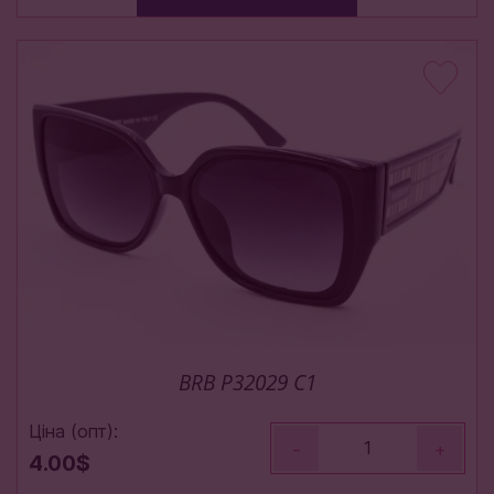
BRB P32029 C1
Ціна (опт):
-
+
4.00$