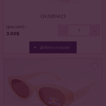
CH P2014 C3
Ціна (опт):
-
+
3.00$
Додати в кошик