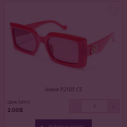
loewe P2105 C5
Ціна (опт):
-
+
2.00$
Додати в кошик