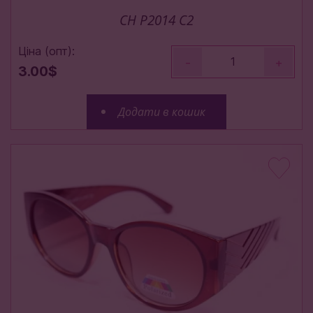
CH P2014 C2
Ціна (опт):
-
+
3.00$
Додати в кошик