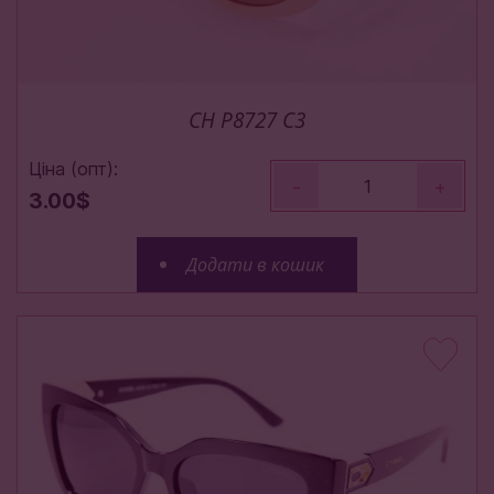
CH P8727 C3
Ціна (опт):
-
+
3.00$
Додати в кошик