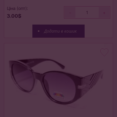
Ціна (опт):
-
+
3.00$
Додати в кошик