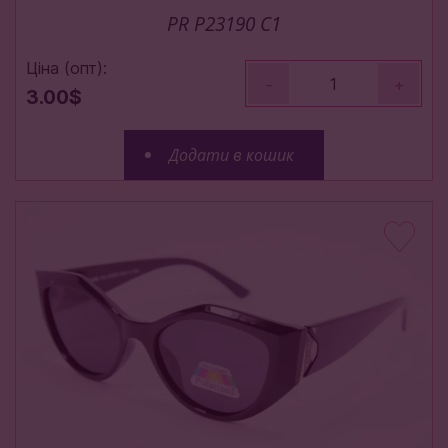
PR P23190 C1
Ціна (опт):
-
+
3.00$
Додати в кошик