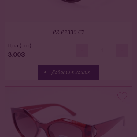
PR P2330 C2
Ціна (опт):
-
+
3.00$
Додати в кошик