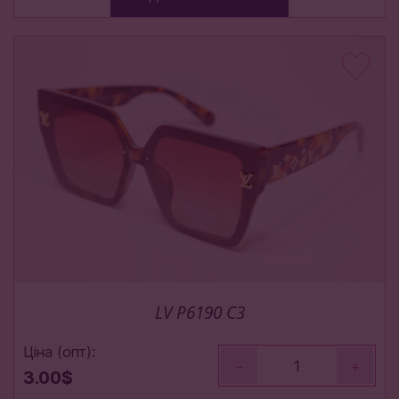
LV P6190 C3
Ціна (опт):
-
+
3.00$