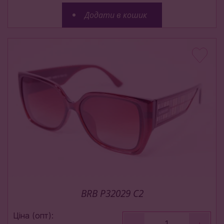
Додати в кошик
BRB P32029 C2
Ціна (опт):
-
+