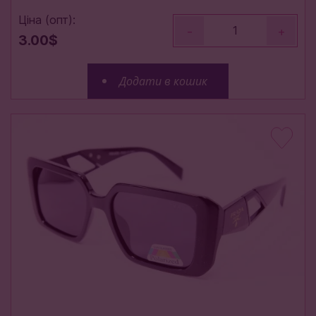
Ціна (опт):
-
+
3.00$
Додати в кошик