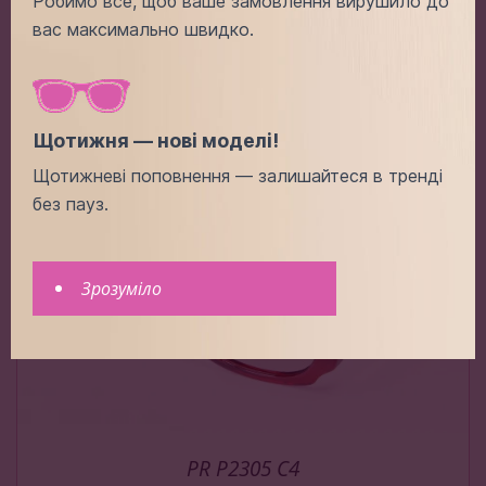
Робимо все, щоб ваше замовлення вирушило до
-
+
3.00$
вас максимально швидко.
Додати в кошик
Щотижня — нові моделі!
Щотижневі поповнення — залишайтеся в тренді
без пауз.
Зрозуміло
PR P2305 C4