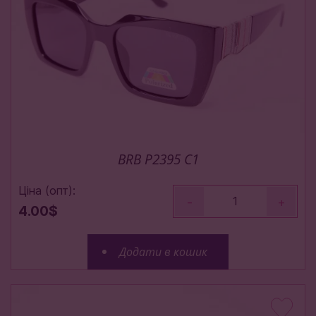
BRB P2395 C1
Ціна (опт):
-
+
4.00$
Додати в кошик