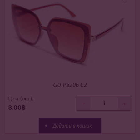
GU P5206 C2
Ціна (опт):
-
+
3.00$
Додати в кошик