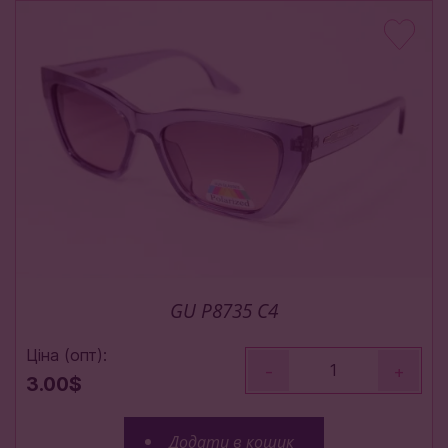
GU P8735 C4
Ціна (опт):
-
+
3.00$
Додати в кошик