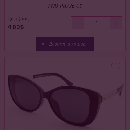
FND P8726 C1
Ціна (опт):
-
+
4.00$
Додати в кошик