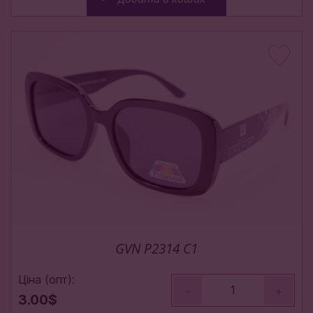
GVN P2314 C1
Ціна (опт):
-
+
3.00$