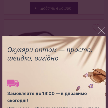
Додати в кошик
Окуляри оптом — просто,
швидко, вигідно
Замовляйте до 14:00 — відправимо
PR P2305 C1
сьогодні!
Ціна (опт):