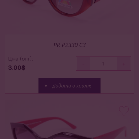
PR P2330 C3
Ціна (опт):
-
+
3.00$
Додати в кошик