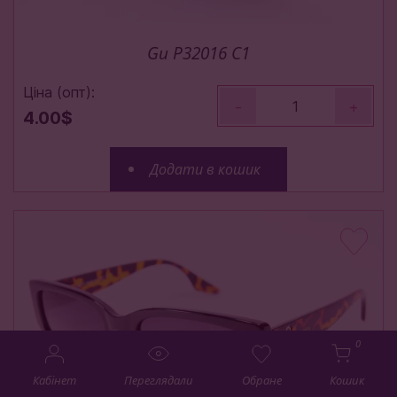
Gu P32016 C1
Ціна (опт):
-
+
4.00$
Додати в кошик
0
Кабінет
Переглядали
Обране
Кошик