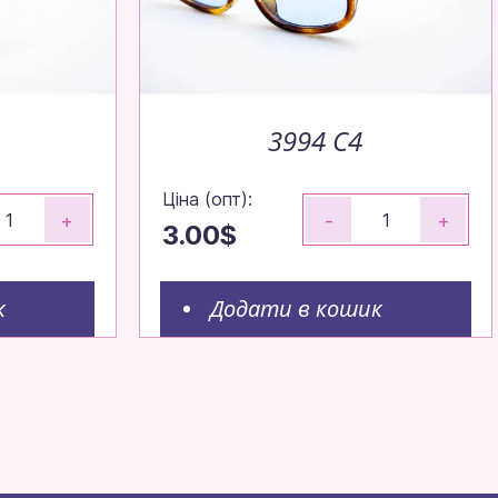
3994 C4
Ціна (опт):
+
-
+
3.00$
к
Додати в кошик