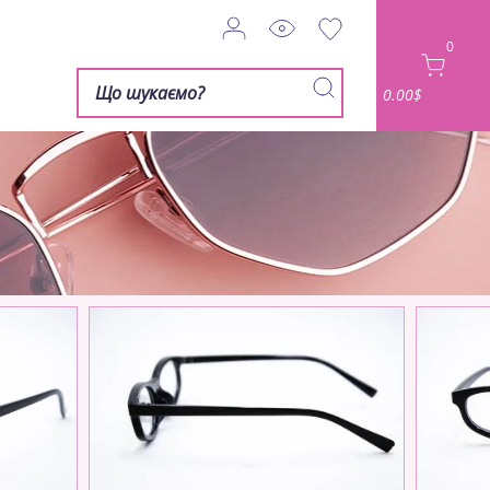
0
0.00$