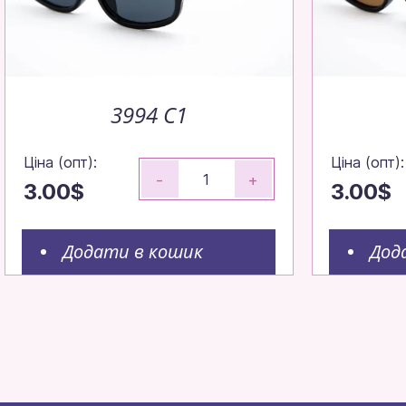
3994 C1
Ціна (опт):
Ціна (опт):
-
+
3.00$
3.00$
Додати в кошик
Дод