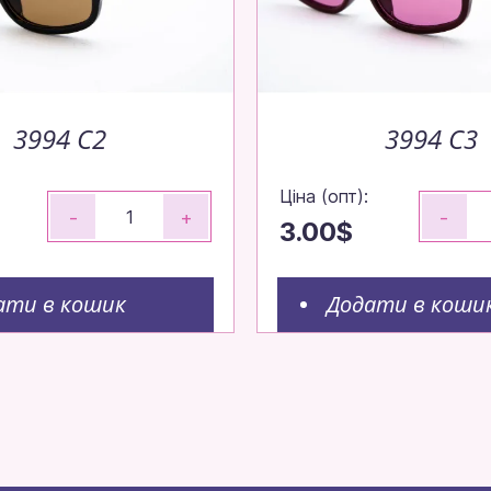
3994 C2
3994 C3
Ціна (опт):
-
+
-
3.00$
ати в кошик
Додати в коши