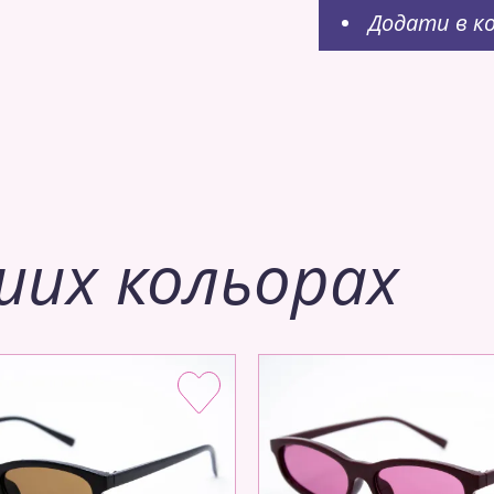
Додати в к
ших кольорах