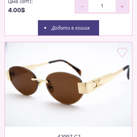
Ціна (опт):
-
+
4.00$
Додати в кошик
42097 C2