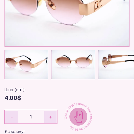
Ціна (опт):
4.00$
Швидко відправимо при замовленні до 14-00
-
+
У кошику: