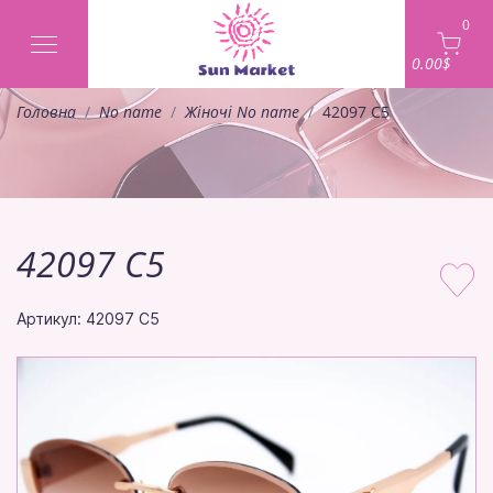
0
0.00$
Головна
No name
Жіночі No name
42097 C5
42097 C5
Артикул: 42097 C5