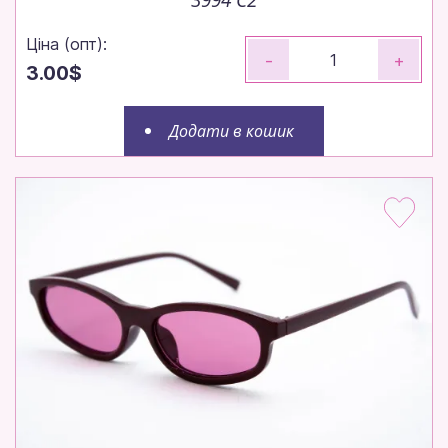
Ціна (опт):
-
+
3.00$
Додати в кошик