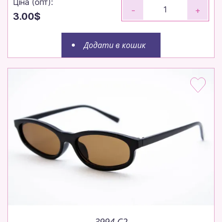
Ціна (опт):
-
+
3.00$
Додати в кошик
3994 C2