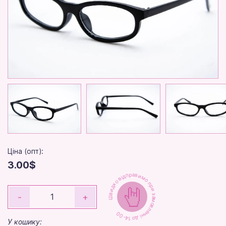
Ціна (опт):
3.00$
Швидко відправимо при замовленні до 14-00
-
+
У кошику: