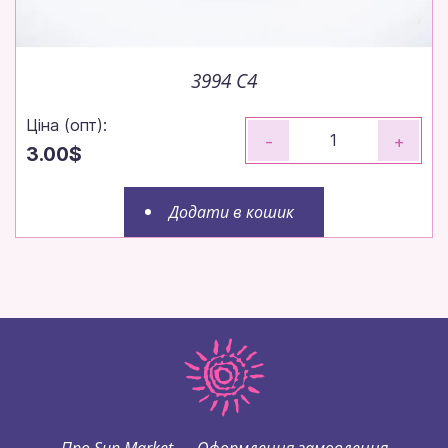
3994 C4
Ціна (опт):
-
+
3.00$
Додати в кошик
Про Sun Market
Оформлення замовлення