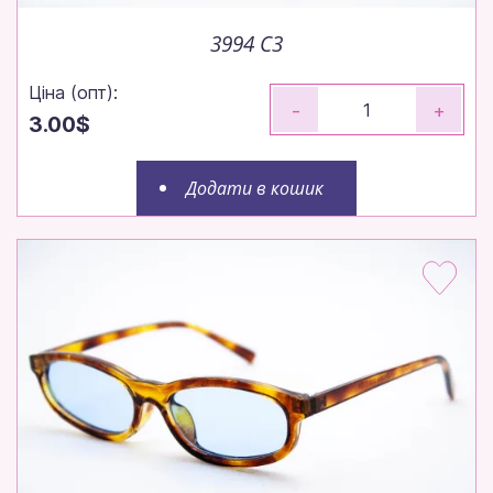
3994 C3
Ціна (опт):
-
+
3.00$
Додати в кошик