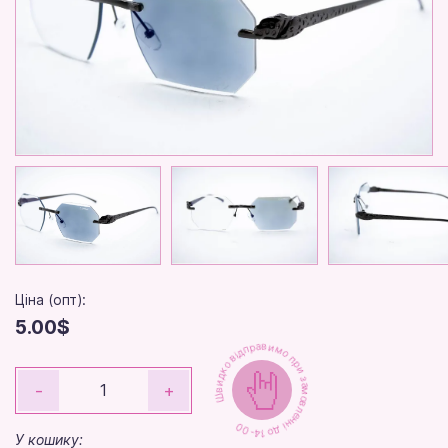
Ціна (опт):
5.00$
Швидко відправимо при замовленні до 14-00
-
+
У кошику: