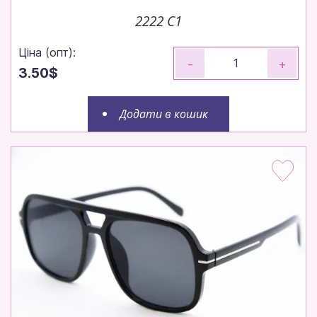
2222 С1
Ціна (опт):
-
+
3.50$
Додати в кошик
Замовляйте до 14:00 — відправимо
сьогодні!
Робимо все, щоб ваше замовлення вирушило до
вас максимально швидко.
Щотижня — нові моделі!
Щотижневі поповнення — залишайтеся в тренді
без пауз.