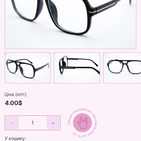
Ціна (опт):
4.00$
Швидко відправимо при замовленні до 14-00
-
+
У кошику: