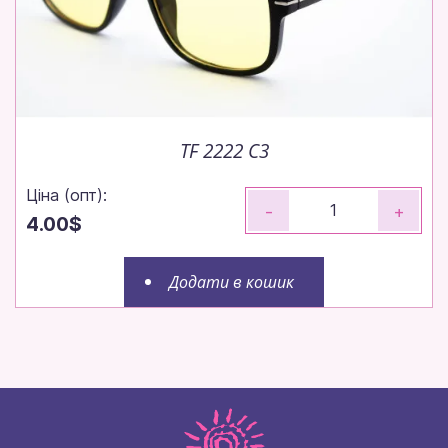
TF 2222 C3
Ціна (опт):
-
+
4.00$
Додати в кошик