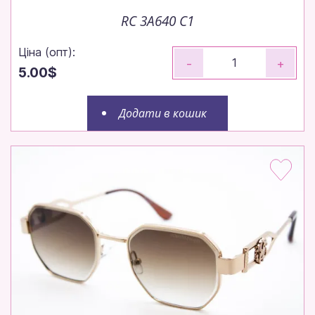
RC 3A640 C1
Ціна (опт):
-
+
5.00$
Додати в кошик
Замовляйте до 14:00 — відправимо
сьогодні!
Робимо все, щоб ваше замовлення вирушило до
вас максимально швидко.
Щотижня — нові моделі!
Щотижневі поповнення — залишайтеся в тренді
без пауз.