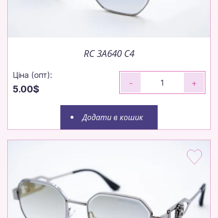
RC 3A640 C4
Ціна (опт):
-
+
5.00$
Додати в кошик