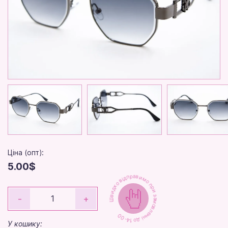
Ціна (опт):
5.00$
Швидко відправимо при замовленні до 14-00
-
+
У кошику: