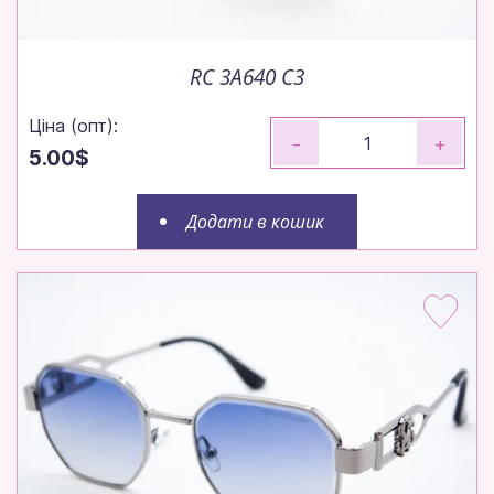
RC 3A640 C3
Ціна (опт):
-
+
5.00$
Додати в кошик