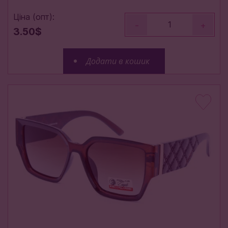
Ціна (опт):
-
+
3.50$
Додати в кошик