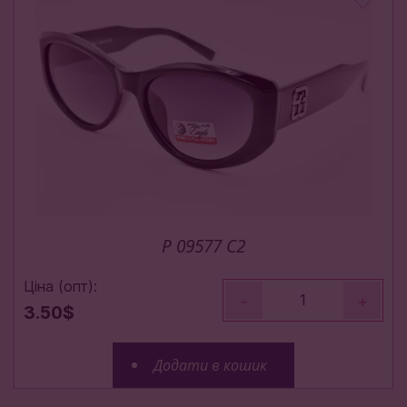
P 09577 C2
Ціна (опт):
-
+
3.50$
Додати в кошик