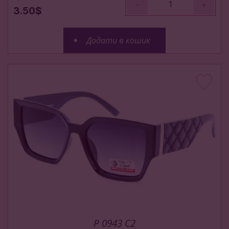
-
+
3.50$
Додати в кошик
P 0943 С2