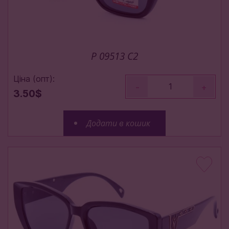
P 09513 С2
Ціна (опт):
-
+
3.50$
Додати в кошик