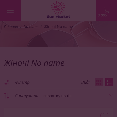
0
0.00$
Головна
No name
Жіночі No name
Жіночі No name
Фільтр
Вид:
Сортувати:
спочатку новіші