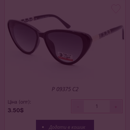
P 09375 C2
Ціна (опт):
-
+
3.50$
Додати в кошик