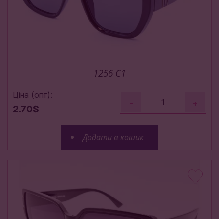
1256 С1
Ціна (опт):
-
+
2.70$
Додати в кошик