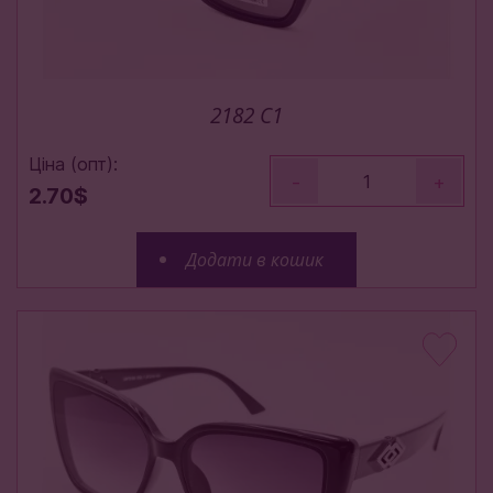
2182 C1
Ціна (опт):
-
+
2.70$
Додати в кошик