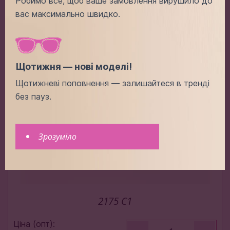
Робимо все, щоб ваше замовлення вирушило до
вас максимально швидко.
Додати в кошик
Щотижня — нові моделі!
Щотижневі поповнення — залишайтеся в тренді
без пауз.
Зрозуміло
2175 C1
Ціна (опт):