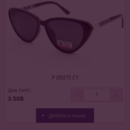
P 09375 C1
Ціна (опт):
-
+
3.50$
Додати в кошик