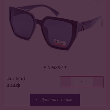
P 09488 С1
Ціна (опт):
-
+
3.50$
Додати в кошик