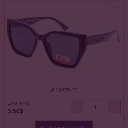
P 09479 С1
Ціна (опт):
-
+
3.50$
Додати в кошик