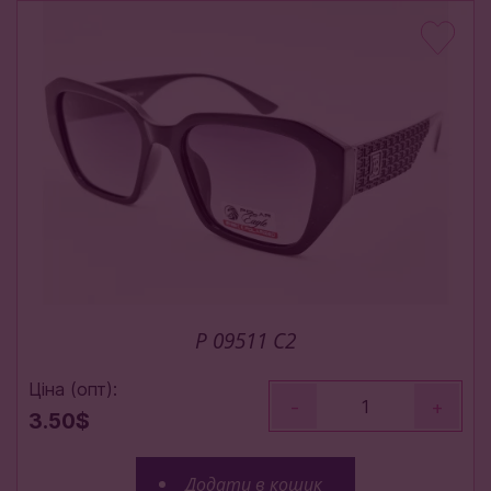
P 09511 C2
Ціна (опт):
-
+
3.50$
Додати в кошик