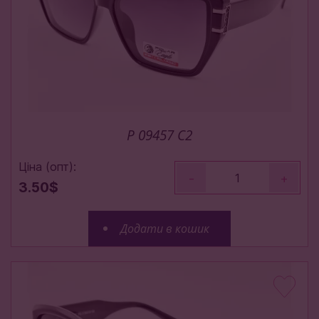
P 09457 C2
Ціна (опт):
-
+
3.50$
Додати в кошик