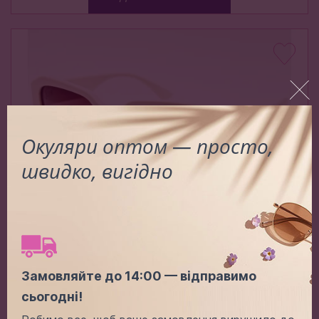
Окуляри оптом — просто,
швидко, вигідно
P 09511 C6
Замовляйте до 14:00 — відправимо
Ціна (опт):
-
+
сьогодні!
3.50$