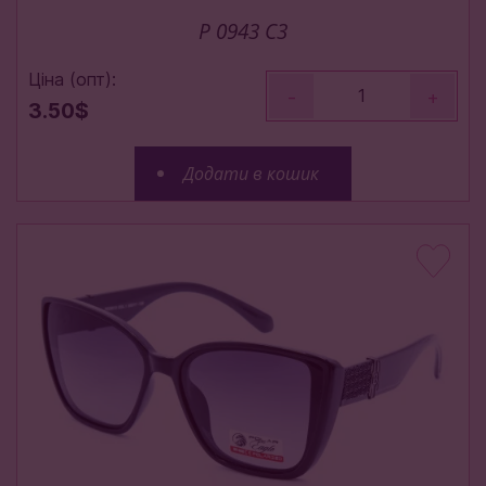
P 0943 С3
Ціна (опт):
-
+
3.50$
Додати в кошик