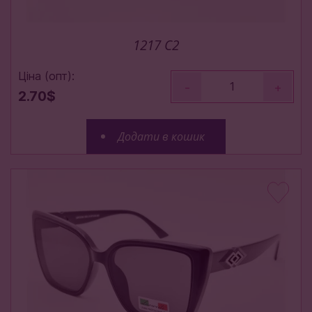
1217 C2
Ціна (опт):
-
+
2.70$
Додати в кошик