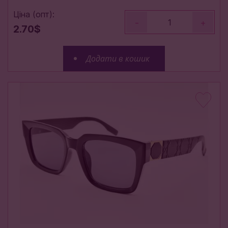
Ціна (опт):
-
+
2.70$
Додати в кошик