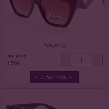
P 09381 C3
Ціна (опт):
-
+
3.50$
Додати в кошик