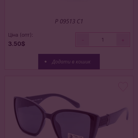
P 09513 С1
Ціна (опт):
-
+
3.50$
Додати в кошик