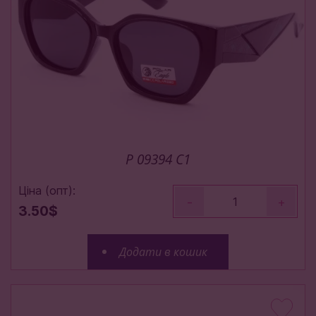
P 09394 C1
Ціна (опт):
-
+
3.50$
Додати в кошик