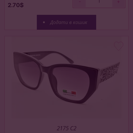
-
+
2.70$
Додати в кошик
2175 C2