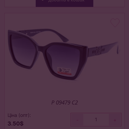
P 09479 С2
Ціна (опт):
-
+
3.50$