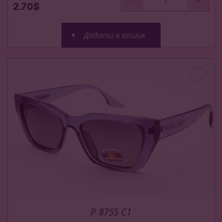
-
+
2.70$
Додати в кошик
P 8755 C1