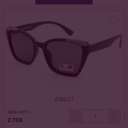
2162 C1
Ціна (опт):
-
+
2.70$