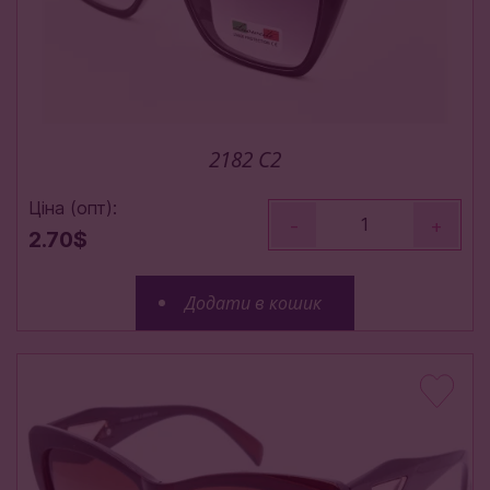
2182 C2
Ціна (опт):
-
+
2.70$
Додати в кошик