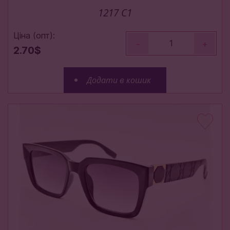
1217 C1
Ціна (опт):
-
+
2.70$
Додати в кошик