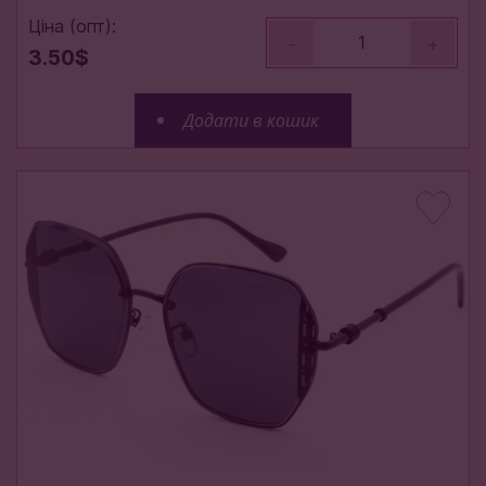
Ціна (опт):
-
+
3.50$
Додати в кошик