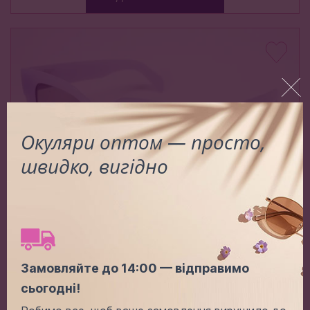
Окуляри оптом — просто,
швидко, вигідно
3954 C4
Замовляйте до 14:00 — відправимо
Ціна (опт):
-
+
сьогодні!
1.00$