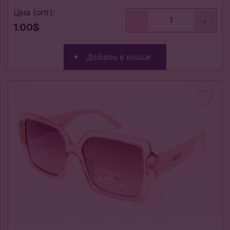
Ціна (опт):
-
+
1.00$
Додати в кошик