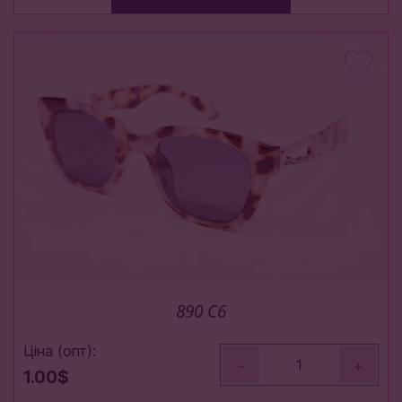
890 С6
Ціна (опт):
-
+
1.00$