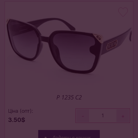
P 1235 C2
Ціна (опт):
-
+
3.50$
Додати в кошик