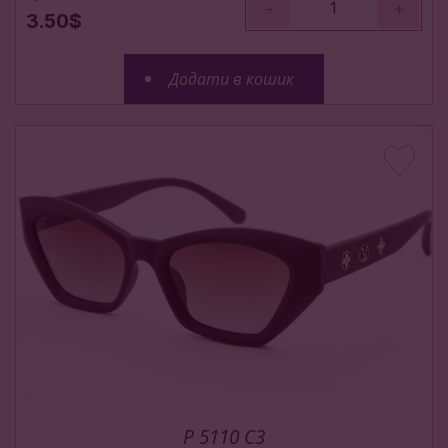
-
+
3.50$
Додати в кошик
P 5110 C3