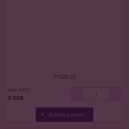
P1929 С6
Ціна (опт):
-
+
3.50$
Додати в кошик