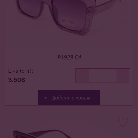
P1929 С4
Ціна (опт):
-
+
3.50$
Додати в кошик