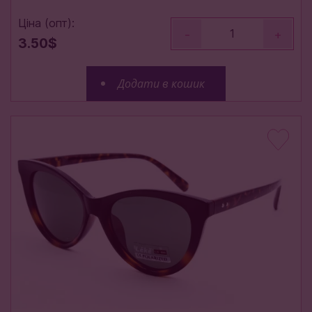
Ціна (опт):
-
+
3.50$
Додати в кошик