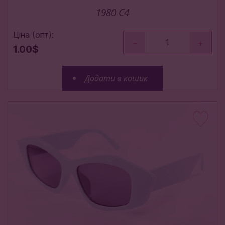
1980 C4
Ціна (опт):
-
+
1.00$
Додати в кошик