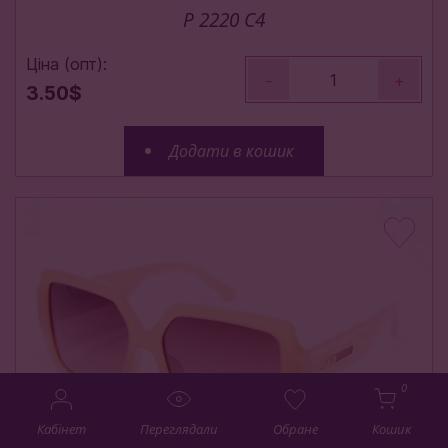
P 2220 С4
Ціна (опт):
-
+
3.50$
Додати в кошик
0
Кабінет
Переглядали
Обране
Кошик