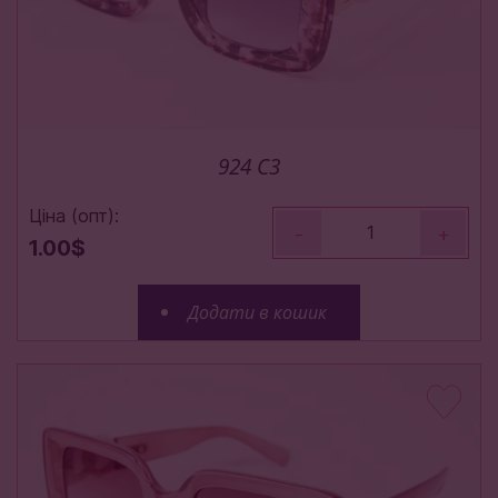
924 C3
Ціна (опт):
-
+
1.00$
Додати в кошик