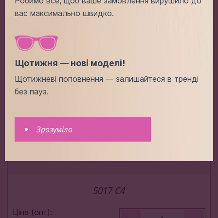
Робимо все, щоб ваше замовлення вирушило до
вас максимально швидко.
Додати в кошик
Щотижня — нові моделі!
Щотижневі поповнення — залишайтеся в тренді
без пауз.
Зрозуміло
5017 C4
Ціна (опт):