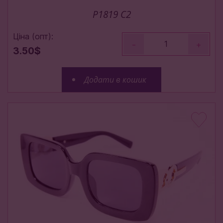
P1819 C2
Ціна (опт):
-
+
3.50$
Додати в кошик