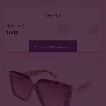
1980 C5
Ціна (опт):
-
+
1.00$
Додати в кошик