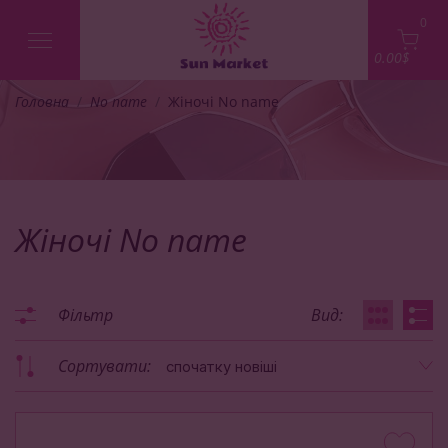
0
0.00$
Головна
No name
Жіночі No name
Жіночі No name
Фільтр
Вид:
Сортувати:
спочатку новіші