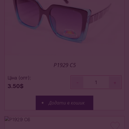
P1929 С5
Ціна (опт):
-
+
3.50$
Додати в кошик