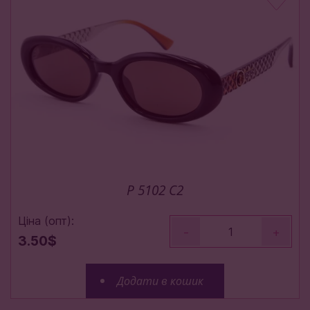
P 5102 C2
Ціна (опт):
-
+
3.50$
Додати в кошик