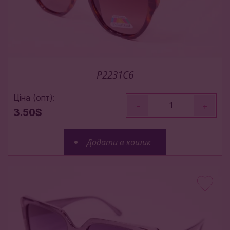
P2231C6
Ціна (опт):
-
+
3.50$
Додати в кошик