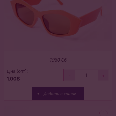
1980 C6
Ціна (опт):
-
+
1.00$
Додати в кошик