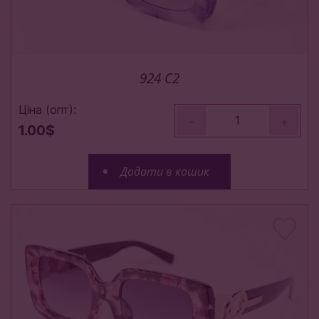
924 C2
Ціна (опт):
-
+
1.00$
Додати в кошик