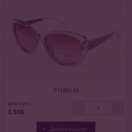
P11803 C6
Ціна (опт):
-
+
3.50$
Додати в кошик