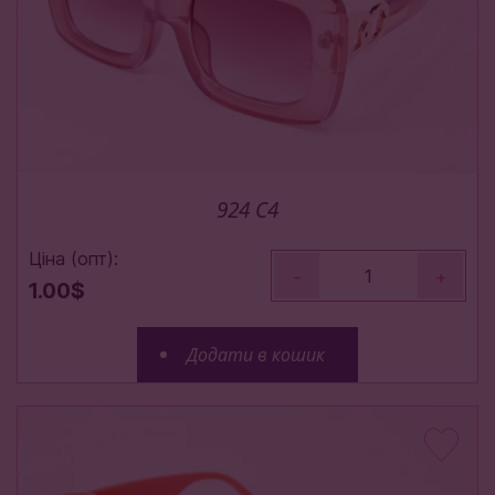
924 C4
Ціна (опт):
-
+
1.00$
Додати в кошик