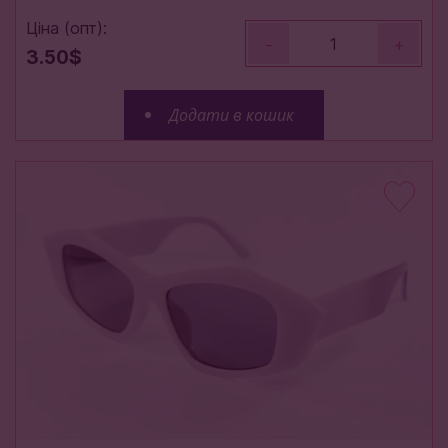
Ціна (опт):
-
+
3.50$
Додати в кошик