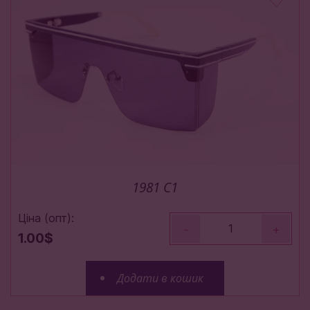
1981 C1
Ціна (опт):
-
+
1.00$
Додати в кошик