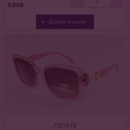
-
+
2.00$
Додати в кошик
P2273 C6