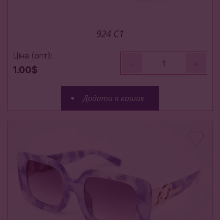
924 C1
Ціна (опт):
-
+
1.00$
Додати в кошик