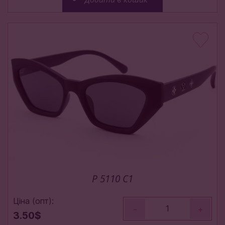
P 5110 C1
Ціна (опт):
-
+
3.50$