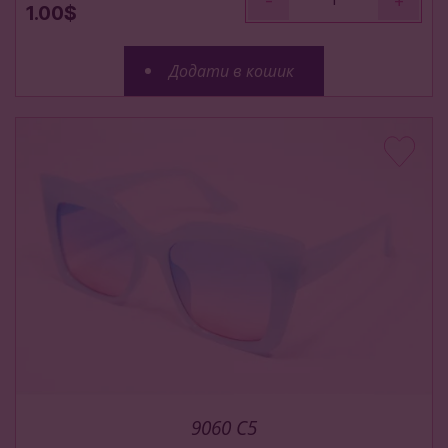
-
+
1.00$
Додати в кошик
9060 С5