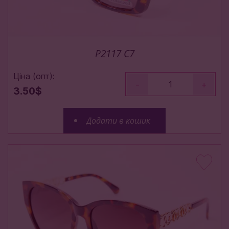
P2117 C7
Ціна (опт):
-
+
3.50$
Додати в кошик