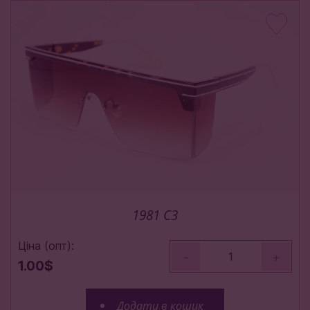
1981 C3
Ціна (опт):
-
+
1.00$
Додати в кошик