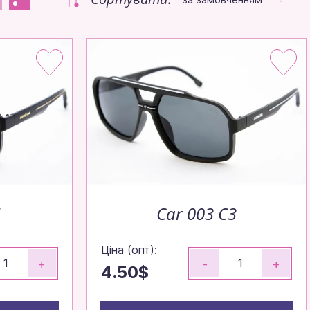
1
Car 003 C3
Ціна (опт):
+
-
+
4.50$