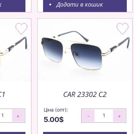
к
Додати в кошик
C1
CAR 23302 C2
Ціна (опт):
+
-
+
5.00$