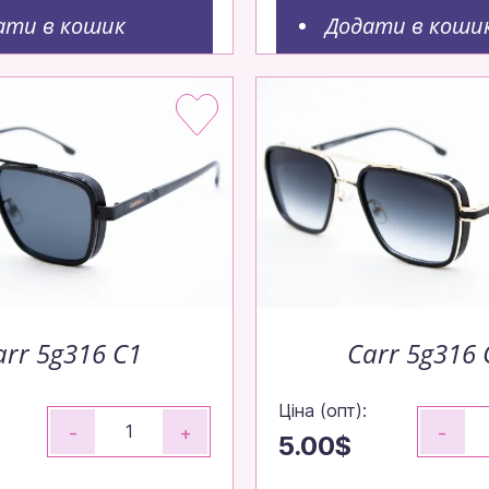
ати в кошик
Додати в коши
arr 5g316 C1
Carr 5g316 
Ціна (опт):
-
+
-
5.00$