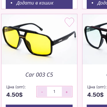
Додати в кошик
Дод
Car 003 C5
Ціна (опт):
Ціна (опт):
-
+
4.50$
4.50$