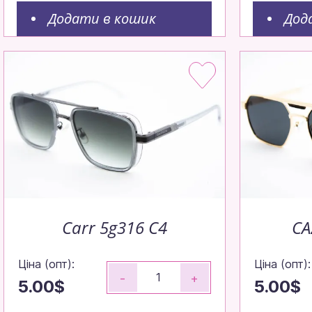
Додати в кошик
Дод
Carr 5g316 C4
CA
Ціна (опт):
Ціна (опт):
-
+
5.00$
5.00$