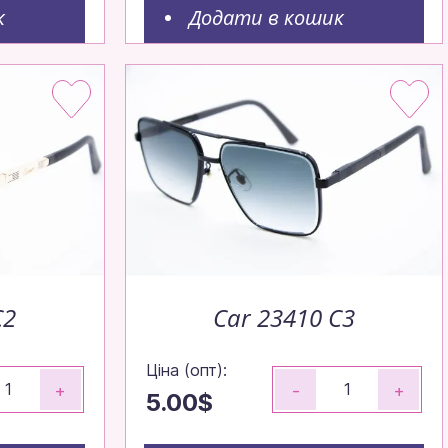
к
Додати в кошик
дко,
C2
Car 23410 C3
Ціна (опт):
+
-
+
5.00$