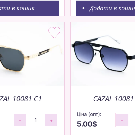
ати в кошик
Додати в коши
ZAL 10081 C1
CAZAL 10081
Ціна (опт):
-
+
-
5.00$