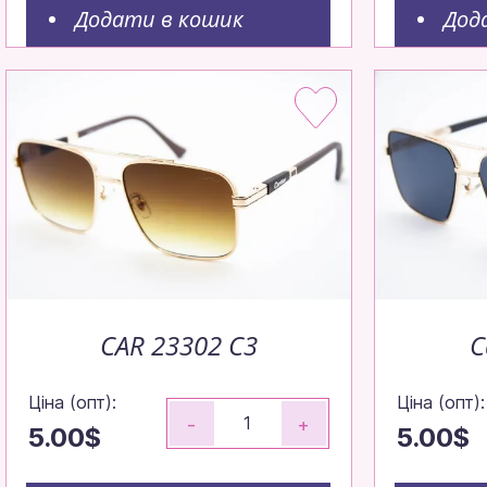
Додати в кошик
Дод
Окуляр
вигідн
CAR 23302 C3
C
Ціна (опт):
Ціна (опт):
-
+
5.00$
5.00$
Замовляйте д