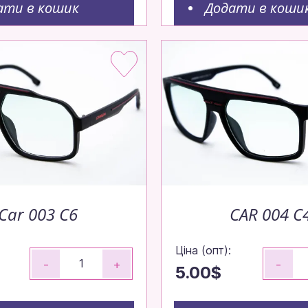
ати в кошик
Додати в коши
Car 003 C6
CAR 004 С
Ціна (опт):
-
+
-
5.00$