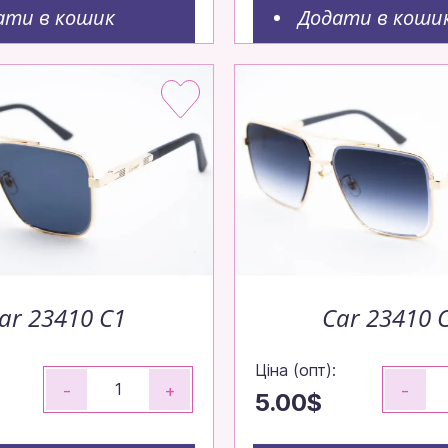
ати в кошик
Додати в коши
и оптом — просто, шви
о
ar 23410 C1
Car 23410 
Ціна (опт):
-
+
-
5.00$
о 14:00 — відправимо сьогодні!