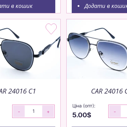
об ваше замовлення вирушило до вас
ати в кошик
Додати в коши
видко.
ові моделі!
внення — залишайтеся в тренді без пауз.
о
AR 24016 C1
CAR 24016 
Ціна (опт):
-
+
-
5.00$