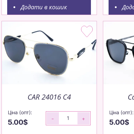
Додати в кошик
Дод
CAR 24016 C4
C
Ціна (опт):
Ціна (опт):
-
+
5.00$
5.00$