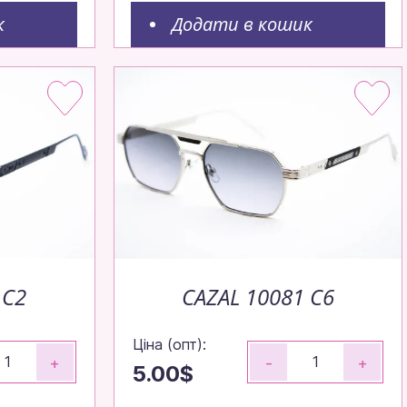
к
Додати в кошик
 C2
CAZAL 10081 C6
Ціна (опт):
+
-
+
5.00$