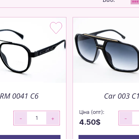
RM 0041 C6
Car 003 C
Ціна (опт):
-
+
-
4.50$