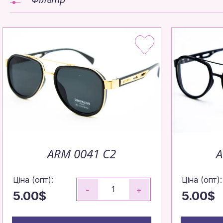
ARM 0041 C2
A
Ціна (опт):
Ціна (опт):
-
+
5.00$
5.00$