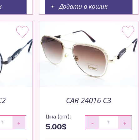
к
Додати в кошик
C2
CAR 24016 C3
Ціна (опт):
+
-
+
5.00$