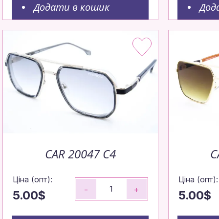
Додати в кошик
Дод
CAR 20047 C4
C
Ціна (опт):
Ціна (опт):
-
+
5.00$
5.00$