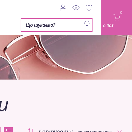
0
0.00$
и
Сортувати:
за замовченням