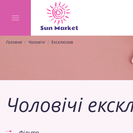
Головна
Чоловічі
Ексклюзив
Чоловічі екск
Фільтр