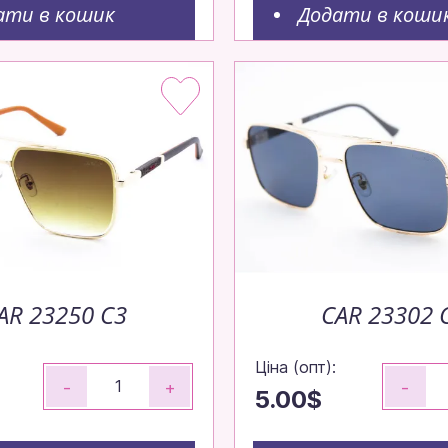
ати в кошик
Додати в коши
AR 23250 C3
CAR 23302 
Ціна (опт):
-
+
-
5.00$