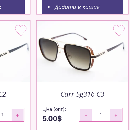
к
Додати в кошик
C2
Carr 5g316 C3
Ціна (опт):
+
-
+
5.00$