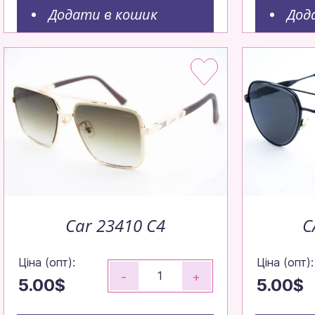
Робимо все, щ
Додати в кошик
Дод
максимально ш
Щотижня — н
Щотижневі попо
Зрозуміл
Car 23410 C4
C
Ціна (опт):
Ціна (опт):
-
+
5.00$
5.00$