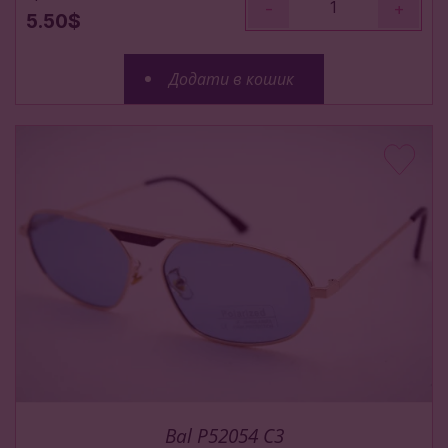
-
+
5.50$
Додати в кошик
Bal P52054 C3