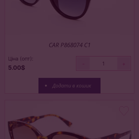
CAR P868074 C1
Ціна (опт):
-
+
5.00$
Додати в кошик