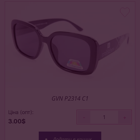
GVN P2314 C1
Ціна (опт):
-
+
3.00$
Додати в кошик