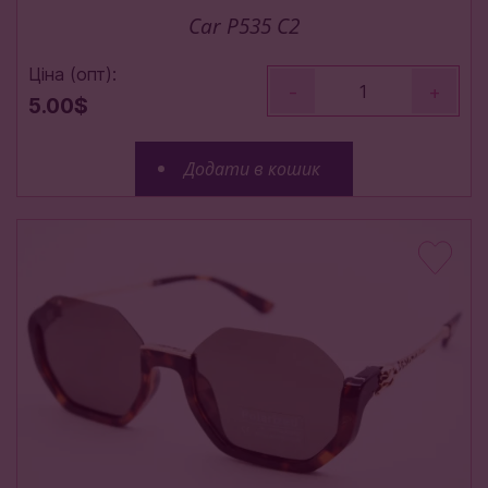
Car P535 C2
Ціна (опт):
-
+
5.00$
Додати в кошик