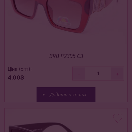
BRB P2395 C3
Ціна (опт):
-
+
4.00$
Додати в кошик