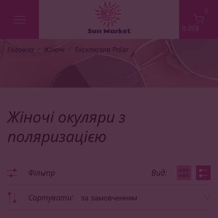
0
0.00$
Головна
Жіночі
Ексклюзив Polar
Жіночі окуляри з
поляризацією
Фільтр
Вид:
Сортувати:
за замовченням