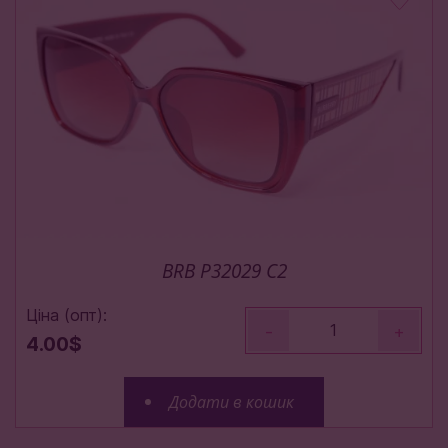
BRB P32029 C2
Ціна (опт):
-
+
4.00$
Додати в кошик