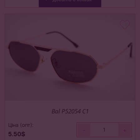
Bal P52054 C1
Ціна (опт):
-
+
5.50$