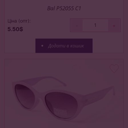
Bal P52055 C1
Ціна (опт):
-
+
5.50$
Додати в кошик