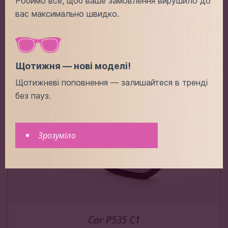
Робимо все, щоб ваше замовлення вирушило до
-
+
3.00$
вас максимально швидко.
Додати в кошик
Щотижня — нові моделі!
Щотижневі поповнення — залишайтеся в тренді
без пауз.
Зрозуміло
Car P535 C1