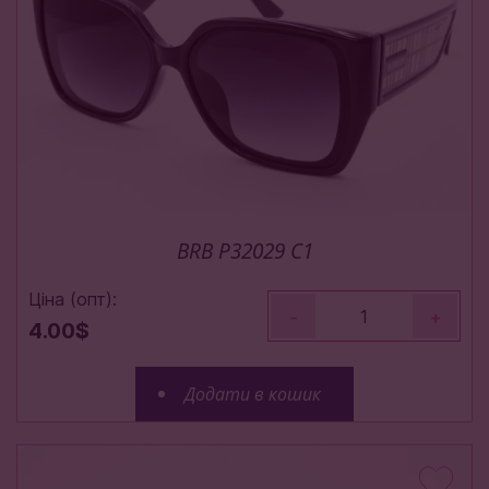
BRB P32029 C1
Ціна (опт):
-
+
4.00$
Додати в кошик