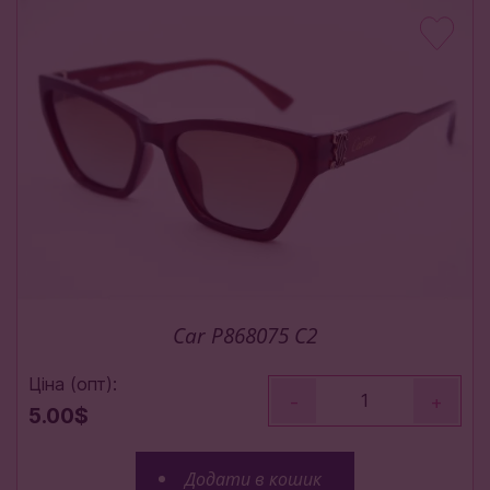
Car P868075 C2
Ціна (опт):
-
+
5.00$
Додати в кошик