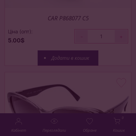
CAR P868077 C5
Ціна (опт):
-
+
5.00$
Додати в кошик
0
Кабінет
Переглядали
Обране
Кошик