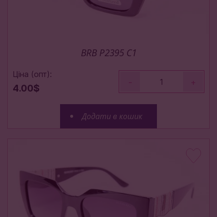
BRB P2395 C1
Ціна (опт):
-
+
4.00$
Додати в кошик