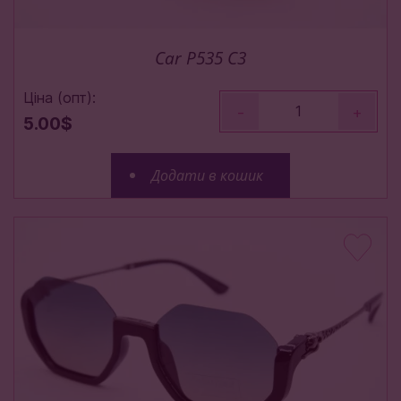
Car P535 C3
Ціна (опт):
-
+
5.00$
Додати в кошик