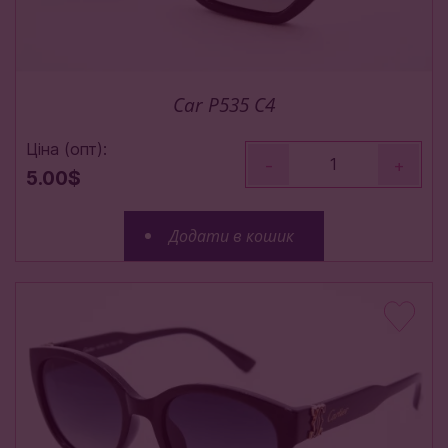
Car P535 C4
Ціна (опт):
-
+
5.00$
Додати в кошик