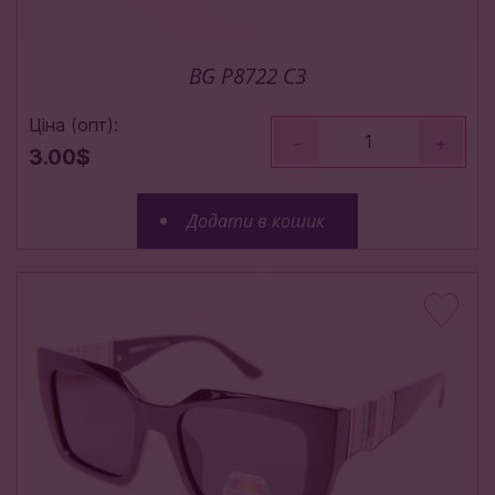
BG P8722 C3
Ціна (опт):
-
+
3.00$
Додати в кошик