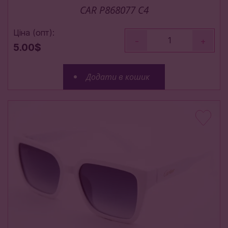
CAR P868077 C4
Ціна (опт):
-
+
5.00$
Додати в кошик