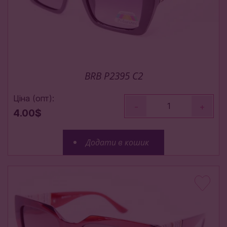
BRB P2395 C2
Ціна (опт):
-
+
4.00$
Додати в кошик