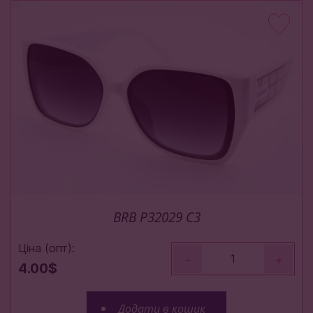
BRB P32029 C3
Ціна (опт):
-
+
4.00$
Додати в кошик