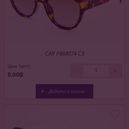
CAR P868074 C3
Ціна (опт):
-
+
5.00$
Додати в кошик