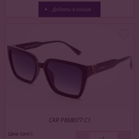
Додати в кошик
CAR P868077 C1
Ціна (опт):
-
+