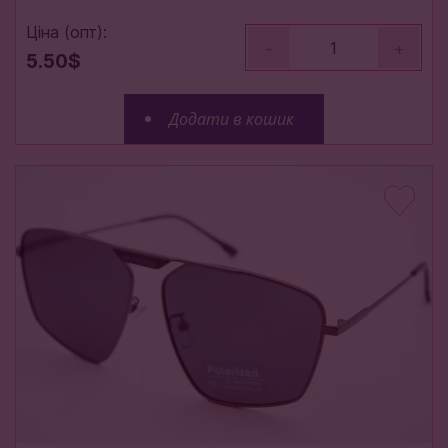
Ціна (опт):
-
+
5.50$
Додати в кошик