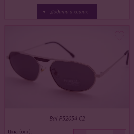
Додати в кошик
Bal P52054 C2
Ціна (опт):