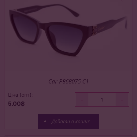
Car P868075 C1
Ціна (опт):
-
+
5.00$
Додати в кошик