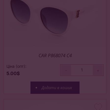
CAR P868074 C4
Ціна (опт):
-
+
5.00$
Додати в кошик