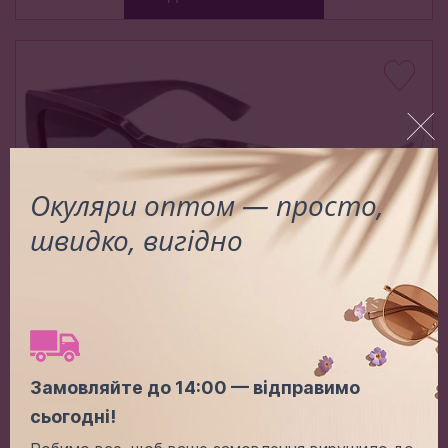
Окуляри оптом — просто,
швидко, вигідно
1204 С1
Замовляйте до 14:00 — відправимо
Ціна (опт):
-
+
сьогодні!
2.70$