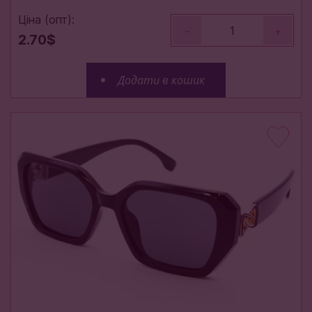
Ціна (опт):
-
+
2.70$
Додати в кошик