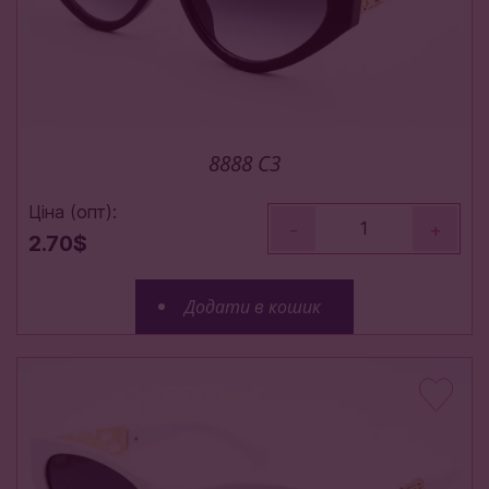
8888 C3
Ціна (опт):
-
+
2.70$
Додати в кошик