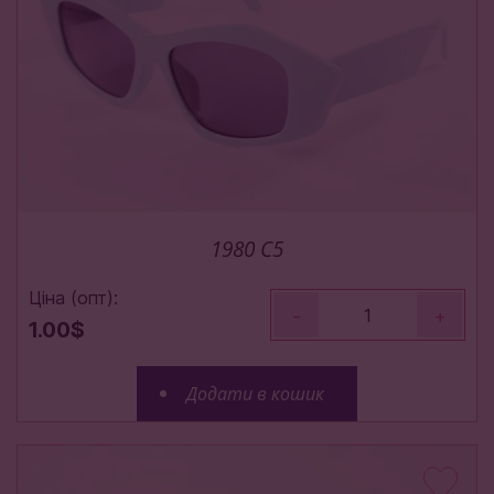
1980 C5
Ціна (опт):
-
+
1.00$
Додати в кошик