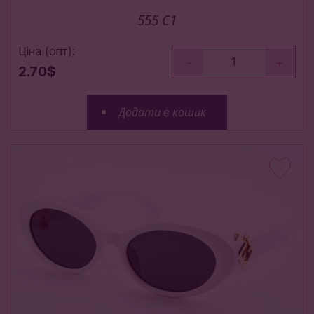
555 C1
Ціна (опт):
-
+
2.70$
Додати в кошик