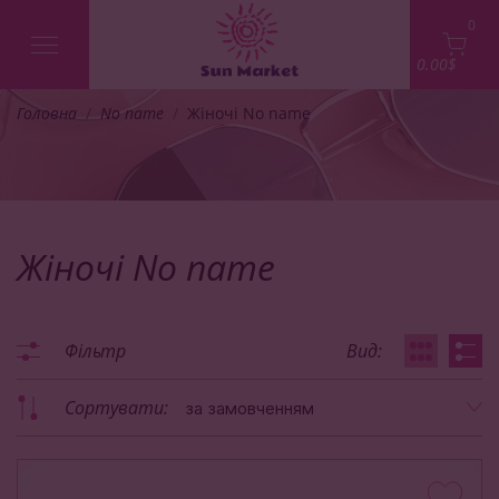
0
0.00$
Головна
No name
Жіночі No name
Жіночі No name
Фільтр
Вид:
Сортувати:
за замовченням