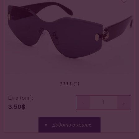
1111 C1
Ціна (опт):
-
+
3.50$
Додати в кошик