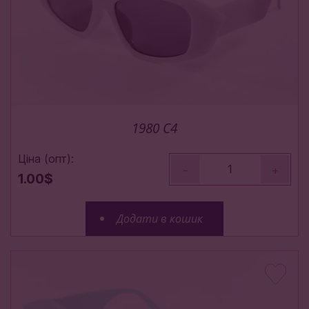
1980 C4
Ціна (опт):
-
+
1.00$
Додати в кошик