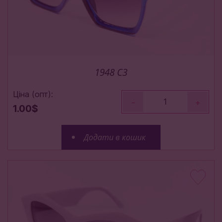
1948 С3
Ціна (опт):
-
+
1.00$
Додати в кошик