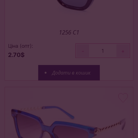
1256 С1
Ціна (опт):
-
+
2.70$
Додати в кошик