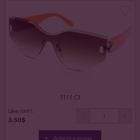
1111 C3
Ціна (опт):
-
+
3.50$
Додати в кошик