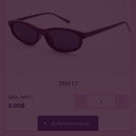
3994 C1
Ціна (опт):
-
+
3.00$
Додати в кошик