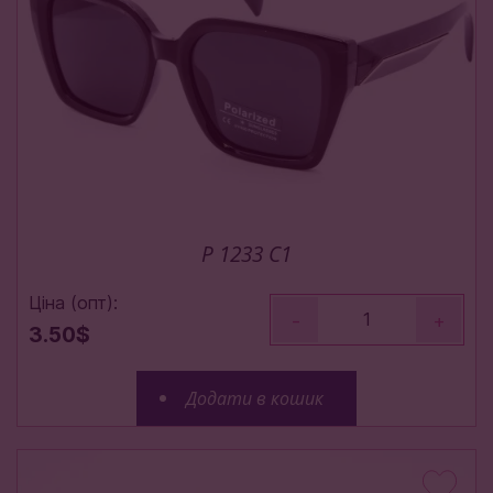
P 1233 C1
Ціна (опт):
-
+
3.50$
Додати в кошик