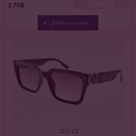
-
+
2.70$
Додати в кошик
1217 C2