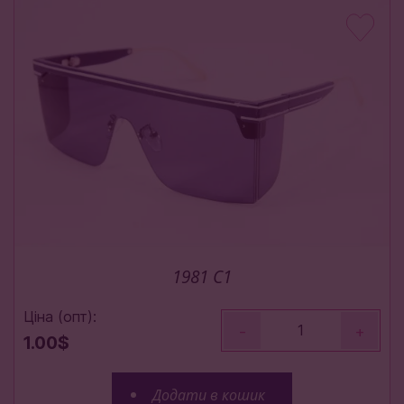
1981 C1
Ціна (опт):
-
+
1.00$
Додати в кошик