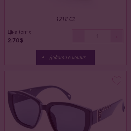
1218 С2
Ціна (опт):
-
+
2.70$
Додати в кошик