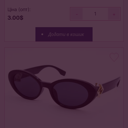
Ціна (опт):
-
+
3.00$
Додати в кошик