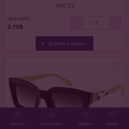
1997 C5
Ціна (опт):
-
+
2.70$
Додати в кошик
0
Кабінет
Переглядали
Обране
Кошик