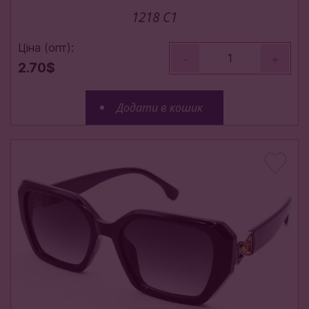
1218 С1
Ціна (опт):
-
+
2.70$
Додати в кошик