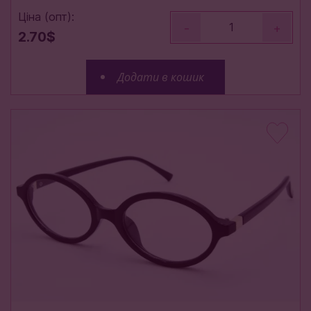
Ціна (опт):
-
+
2.70$
Додати в кошик