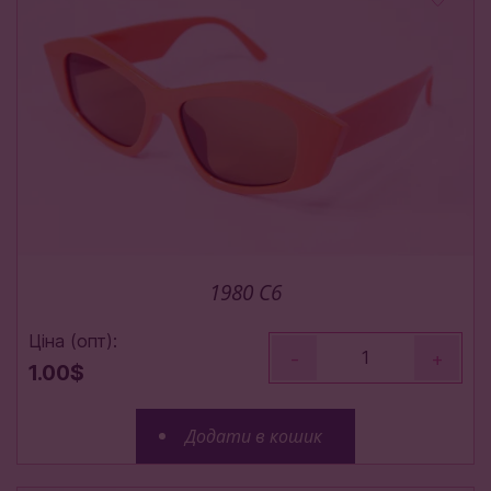
1980 C6
Ціна (опт):
-
+
1.00$
Додати в кошик