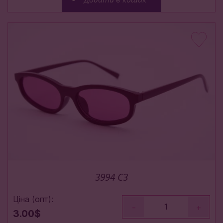
3994 C3
Ціна (опт):
-
+
3.00$