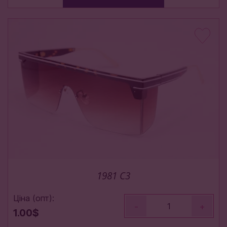
1981 C3
Ціна (опт):
-
+
1.00$