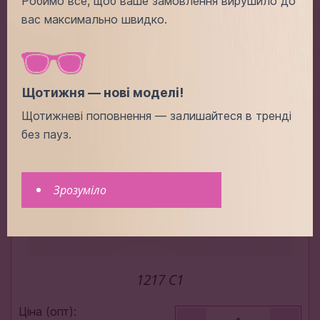
Робимо все, щоб ваше замовлення вирушило до
вас максимально швидко.
Додати в кошик
Щотижня — нові моделі!
Щотижневі поповнення — залишайтеся в тренді
без пауз.
Зрозуміло
1217 C1
Ціна (опт):