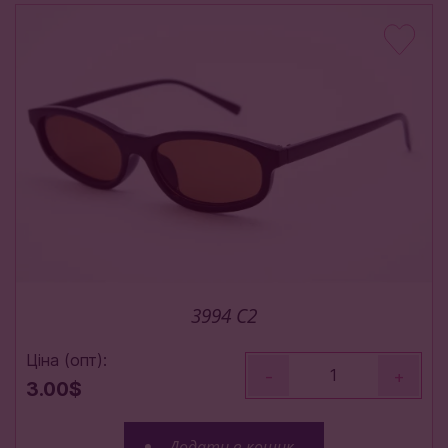
3994 C2
Ціна (опт):
-
+
3.00$
Додати в кошик