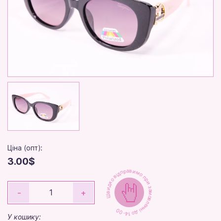
Ціна (опт):
3.00$
Швидко відправимо при замовленні до 14-00
-
+
У кошику: