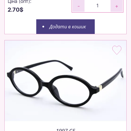
Ціна (опт):
-
+
2.70$
Додати в кошик
1997 C5