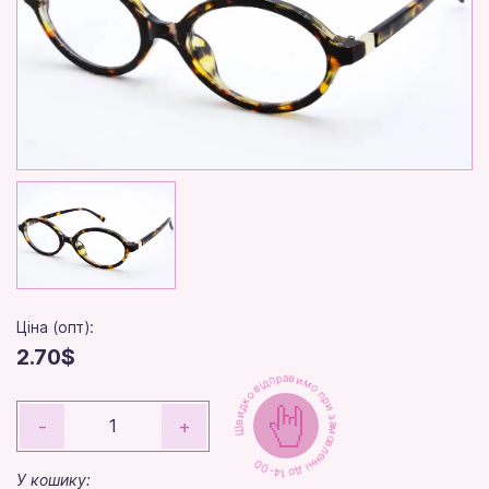
Ціна (опт):
2.70$
Швидко відправимо при замовленні до 14-00
-
+
У кошику: