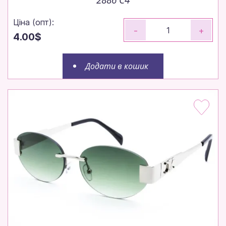
Ціна (опт):
-
+
4.00$
Додати в кошик