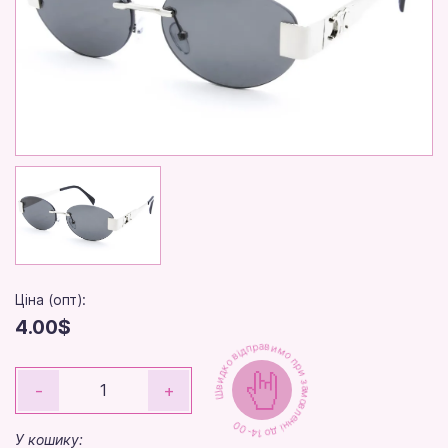
Ціна (опт):
4.00$
Швидко відправимо при замовленні до 14-00
-
+
У кошику: