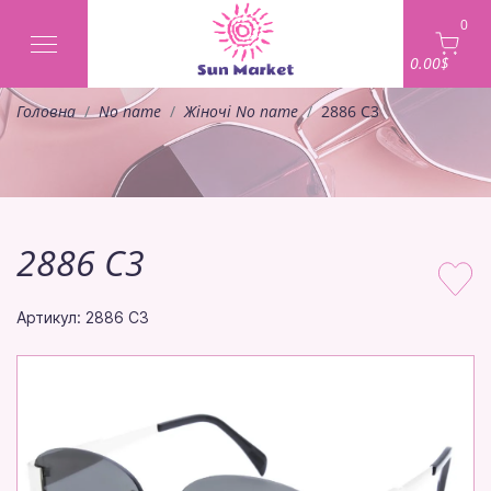
0
0.00$
Головна
No name
Жіночі No name
2886 C3
2886 C3
Артикул: 2886 C3