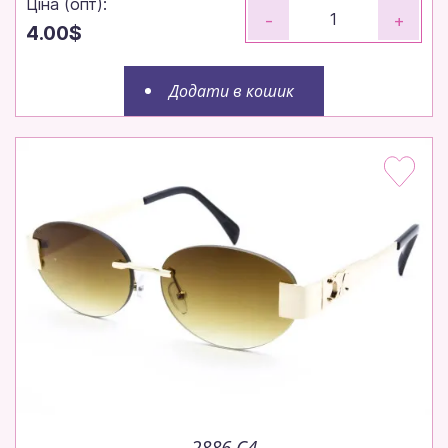
Ціна (опт):
-
+
4.00$
Додати в кошик
2886 C4