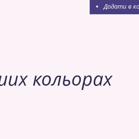
Додати в к
ших кольорах