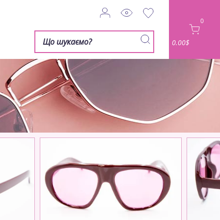
0
0.00$