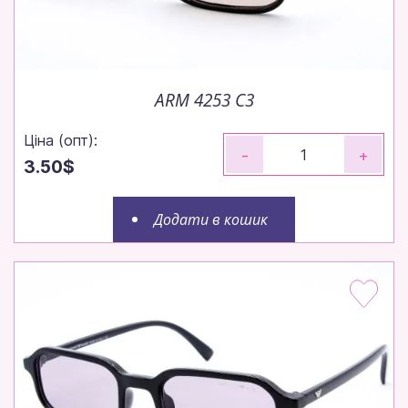
ARM 4253 C3
Ціна (опт):
-
+
3.50$
Додати в кошик