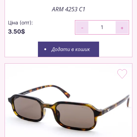
ARM 4253 C1
Ціна (опт):
-
+
3.50$
Додати в кошик
Окуляри оптом — просто,
швидко, вигідно
Замовляйте до 14:00 — відправимо