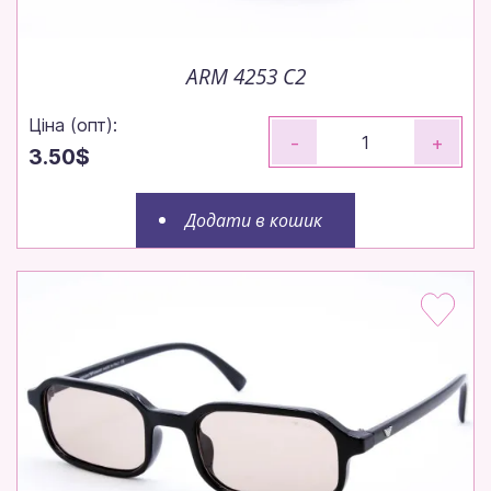
сьогодні!
Робимо все, щоб ваше замовлення вирушило до
вас максимально швидко.
ARM 4253 C2
Ціна (опт):
-
+
3.50$
Щотижня — нові моделі!
Щотижневі поповнення — залишайтеся в тренді
Додати в кошик
без пауз.
Зрозуміло