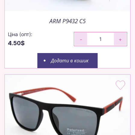
ARM P9432 C5
Ціна (опт):
-
+
4.50$
Додати в кошик