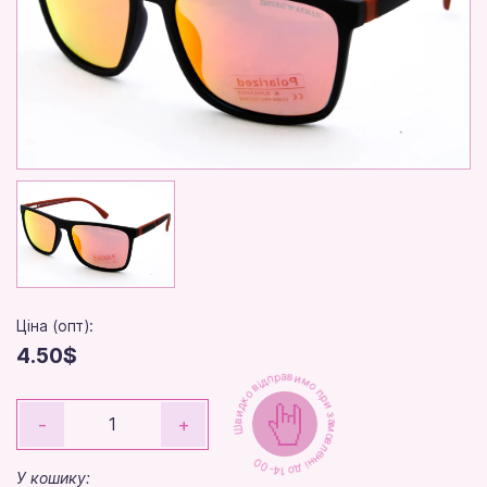
Ціна (опт):
4.50$
Швидко відправимо при замовленні до 14-00
-
+
У кошику: