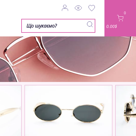
0
0.00$