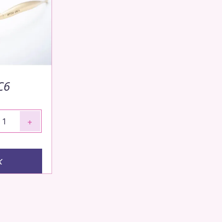
C6
+
к