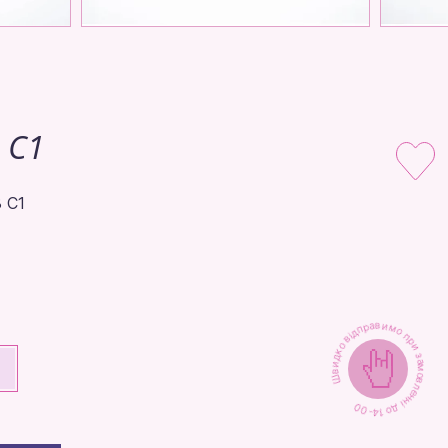
 C1
 C1
Швидко відправимо при замовленні до 14-00
+