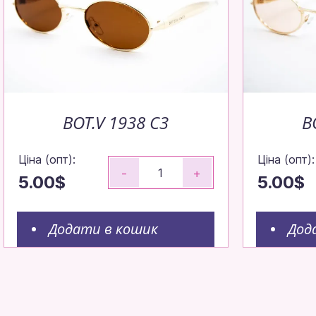
BOT.V 1938 C3
B
Ціна (опт):
Ціна (опт):
-
+
5.00$
5.00$
Додати в кошик
Дод