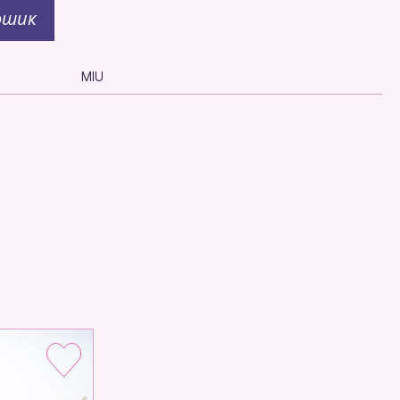
ошик
MIU