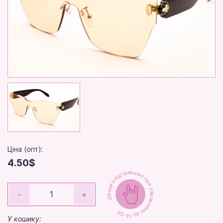
Ціна (опт):
4.50$
Швидко відправимо при замовленні до 14-00
-
+
У кошику: