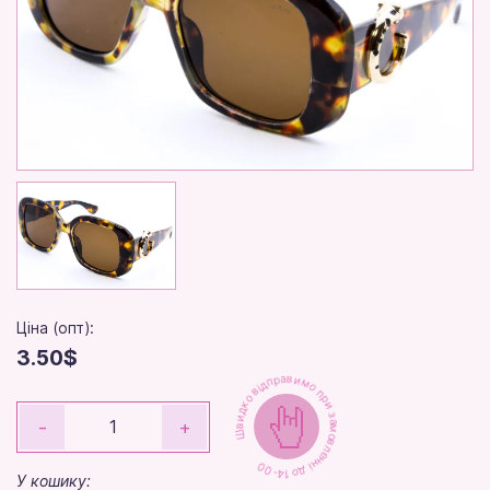
Ціна (опт):
3.50$
Швидко відправимо при замовленні до 14-00
-
+
У кошику: