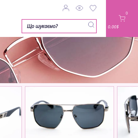
0
0.00$