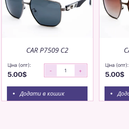
CAR P7509 C2
C
Ціна (опт):
Ціна (опт):
-
+
5.00$
5.00$
Додати в кошик
Дод