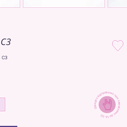
 C3
 C3
Швидко відправимо при замовленні до 14-00
+