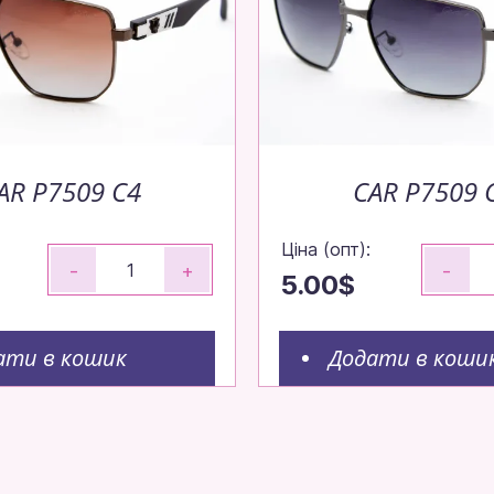
AR P7509 C4
CAR P7509 
Ціна (опт):
-
+
-
5.00$
ати в кошик
Додати в коши