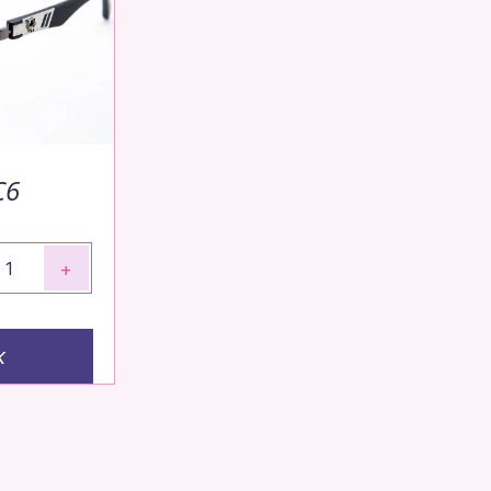
C6
+
к