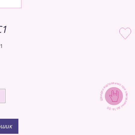
C1
1
Швидко відправимо при замовленні до 14-00
+
ошик