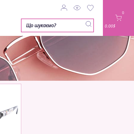
0
0.00$