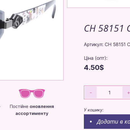
CH 58151 
Артикул: CH 58151 C
Ціна (опт):
4.50$
-
-
Постійне
оновлення
У кошику:
ассортименту
Додати в к