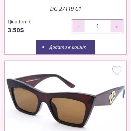
DG 27119 C1
Ціна (опт):
-
+
3.50$
Додати в кошик