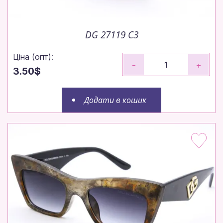
DG 27119 C3
Ціна (опт):
-
+
3.50$
Додати в кошик