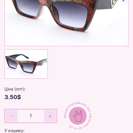
Ціна (опт):
3.50$
Швидко відправимо при замовленні до 14-00
-
+
У кошику: