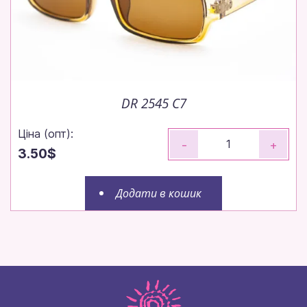
DR 2545 C7
Ціна (опт):
-
+
3.50$
Додати в кошик