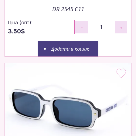
DR 2545 C11
Ціна (опт):
-
+
3.50$
Додати в кошик
Замовляйте до 14:00 — відправимо
сьогодні!
Робимо все, щоб ваше замовлення вирушило до
вас максимально швидко.
Щотижня — нові моделі!
Щотижневі поповнення — залишайтеся в тренді
без пауз.