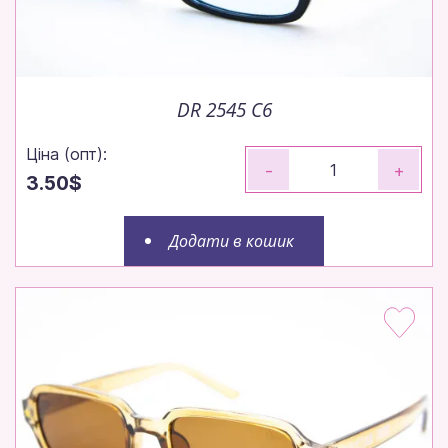
DR 2545 C6
Ціна (опт):
-
+
3.50$
Додати в кошик