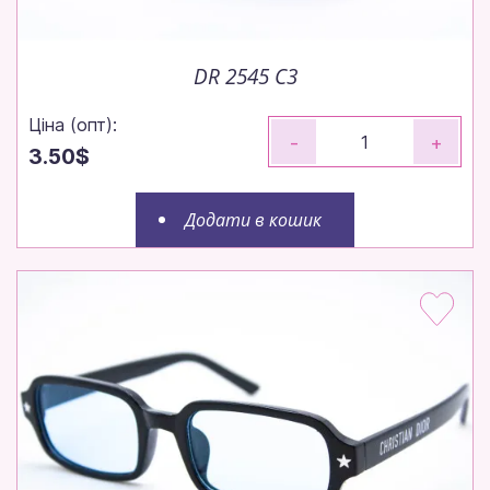
DR 2545 C3
Ціна (опт):
-
+
3.50$
Додати в кошик