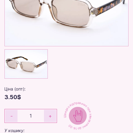
Ціна (опт):
3.50$
Швидко відправимо при замовленні до 14-00
-
+
У кошику: