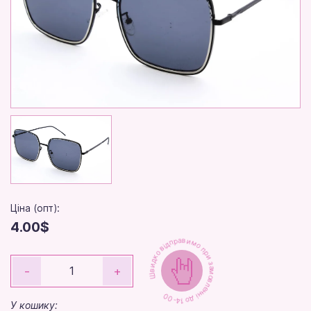
Ціна (опт):
4.00$
Швидко відправимо при замовленні до 14-00
-
+
У кошику: