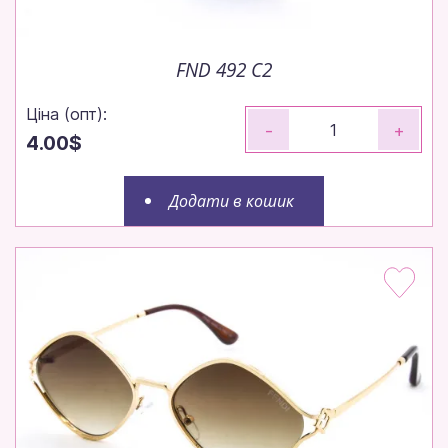
FND 492 C2
Ціна (опт):
-
+
4.00$
Додати в кошик