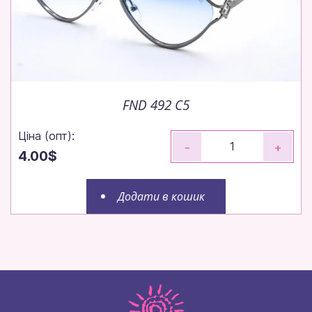
FND 492 C5
Ціна (опт):
-
+
4.00$
Додати в кошик