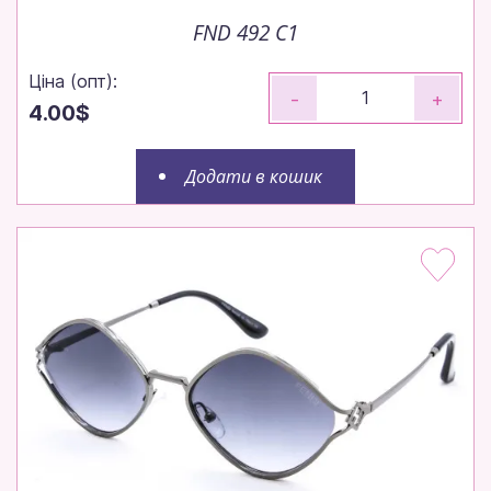
FND 492 C1
Ціна (опт):
-
+
4.00$
Додати в кошик