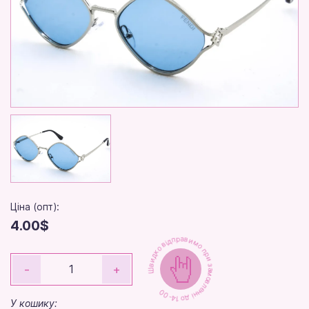
Ціна (опт):
4.00$
Швидко відправимо при замовленні до 14-00
-
+
У кошику: