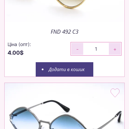
FND 492 C3
Ціна (опт):
-
+
4.00$
Додати в кошик