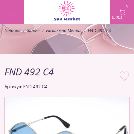
0
0.00$
Головна
Жіночі
Ексклюзив Метал
FND 492 C4
FND 492 C4
Артикул: FND 492 C4