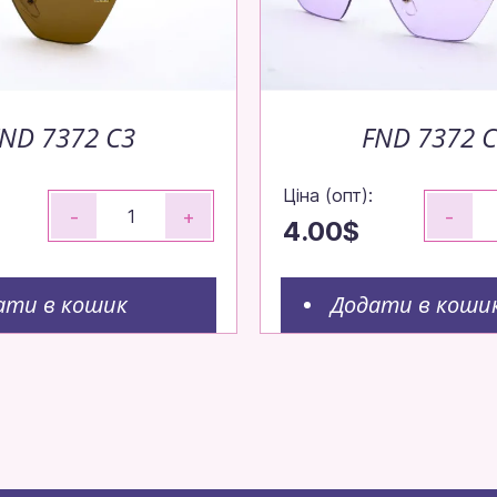
ND 7372 C3
FND 7372 
Ціна (опт):
-
+
-
4.00$
ати в кошик
Додати в коши