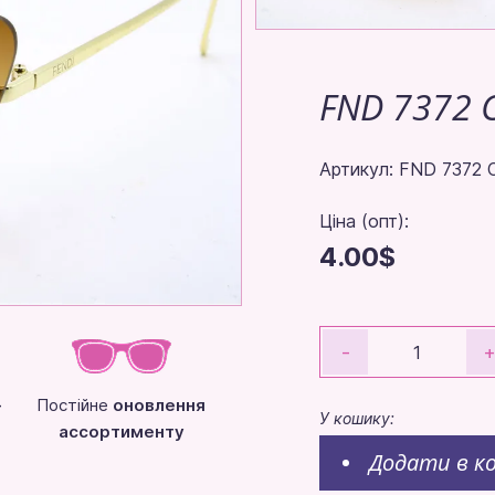
FND 7372 
Артикул: FND 7372 
Ціна (опт):
4.00$
-
-
Постійне
оновлення
У кошику:
ассортименту
Додати в к