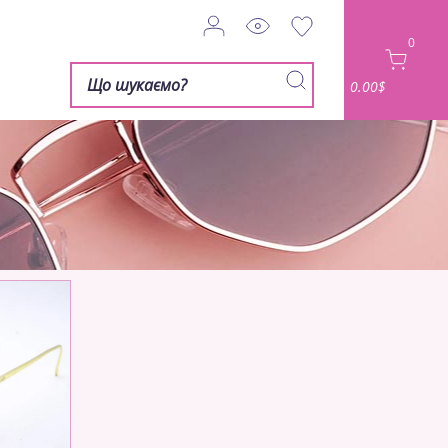
0
0.00$