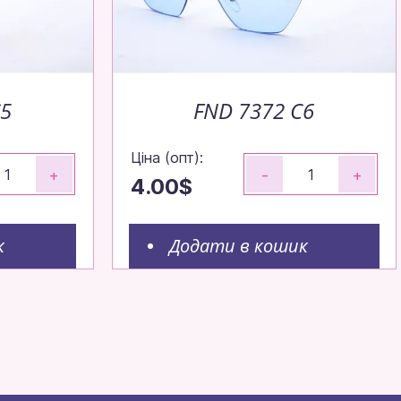
C5
FND 7372 C6
Ціна (опт):
+
-
+
4.00$
к
Додати в кошик