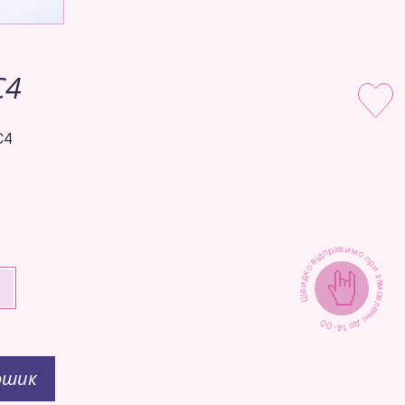
C4
C4
Швидко відправимо при замовленні до 14-00
+
ошик