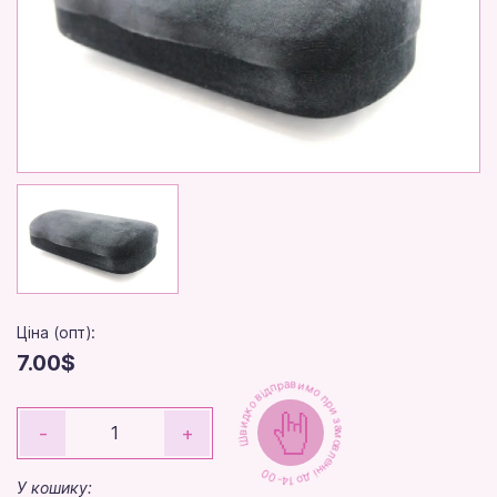
Ціна (опт):
7.00$
Швидко відправимо при замовленні до 14-00
-
+
У кошику: