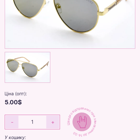
Ціна (опт):
5.00$
Швидко відправимо при замовленні до 14-00
-
+
У кошику: