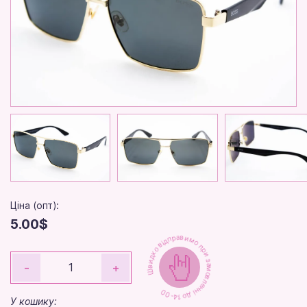
Ціна (опт):
5.00$
Швидко відправимо при замовленні до 14-00
-
+
У кошику: