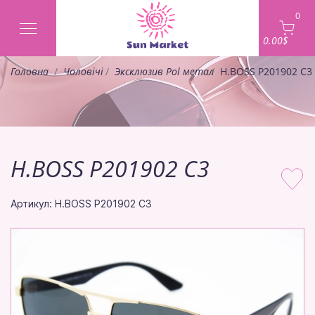
0
0.00$
Головна
Чоловічі
Эксклюзив Pol метал
H.BOSS P201902 C3
H.BOSS P201902 C3
Артикул: H.BOSS P201902 C3