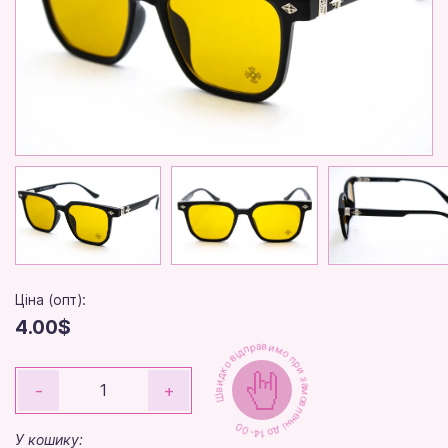
Ціна (опт):
4.00$
Швидко відправимо при замовленні до 14-00
-
+
У кошику: