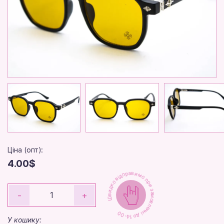
Ціна (опт):
4.00$
Швидко відправимо при замовленні до 14-00
-
+
У кошику: