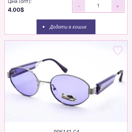
Ціна (опт):
-
+
4.00$
Додати в кошик
P06141 C4