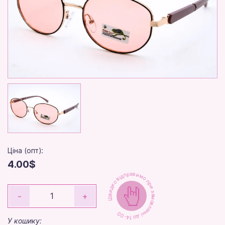
Ціна (опт):
4.00$
Швидко відправимо при замовленні до 14-00
-
+
У кошику: