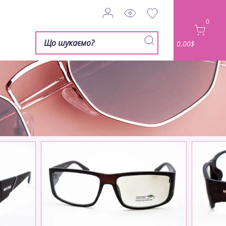
0
0.00$