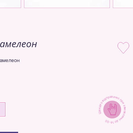
хамелеон
хамелеон
Швидко відправимо при замовленні до 14-00
+