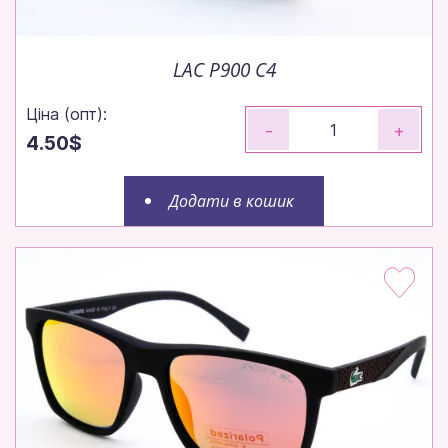
сьогодні!
Робимо все, щоб ваше замовлення вирушило до
вас максимально швидко.
LAC P900 C4
Ціна (опт):
-
+
4.50$
Щотижня — нові моделі!
Щотижневі поповнення — залишайтеся в тренді
Додати в кошик
без пауз.
Зрозуміло