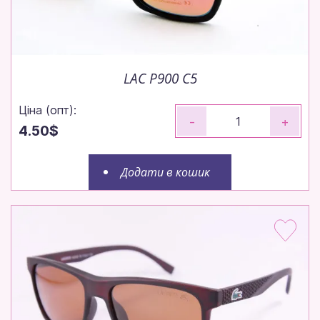
LAC P900 C5
Ціна (опт):
-
+
4.50$
Додати в кошик