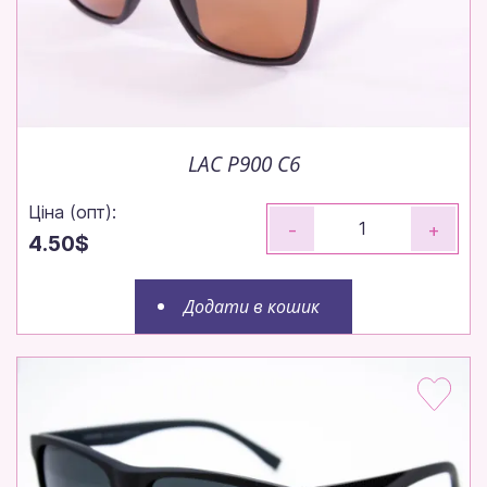
LAC P900 C6
Ціна (опт):
-
+
4.50$
Додати в кошик