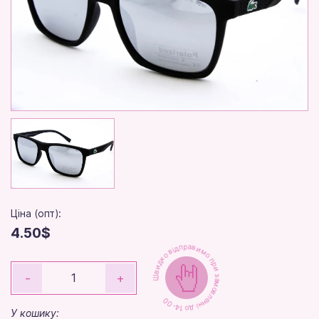
Ціна (опт):
4.50$
Швидко відправимо при замовленні до 14-00
-
+
У кошику: