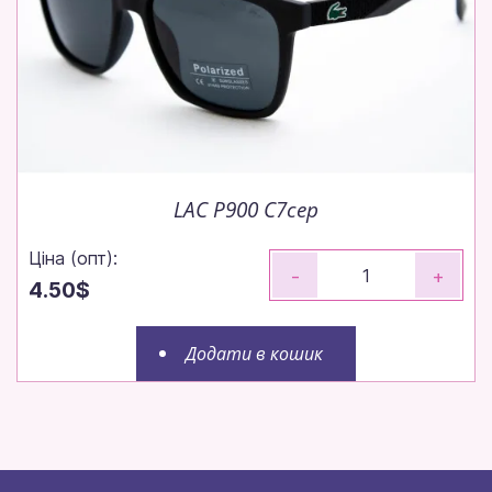
LAC P900 C7сер
Ціна (опт):
-
+
4.50$
Додати в кошик