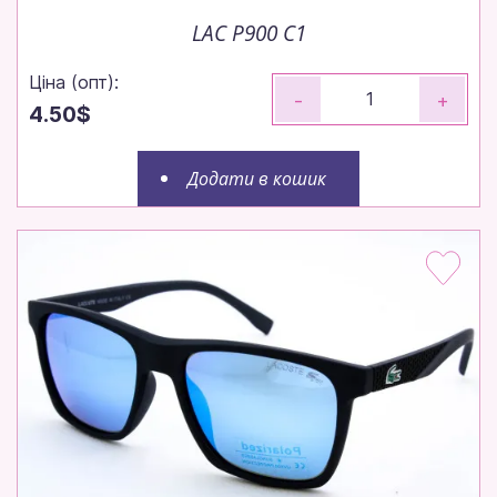
LAC P900 C1
Ціна (опт):
-
+
4.50$
Додати в кошик
Окуляри оптом — просто,
швидко, вигідно
Замовляйте до 14:00 — відправимо