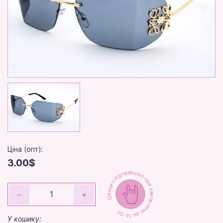
Ціна (опт):
3.00$
Швидко відправимо при замовленні до 14-00
-
+
У кошику: