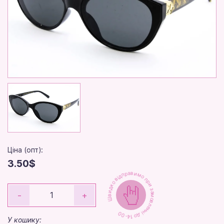
Ціна (опт):
3.50$
Швидко відправимо при замовленні до 14-00
-
+
У кошику: