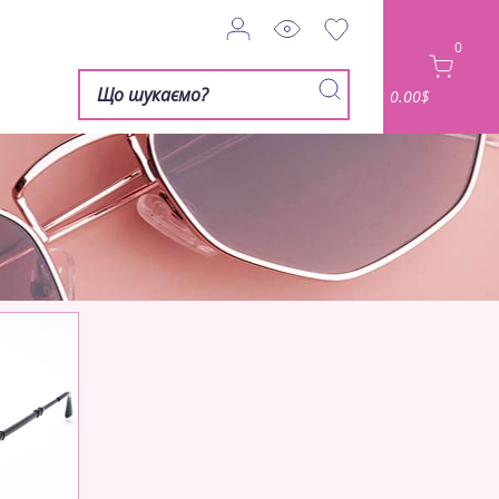
0
0.00$