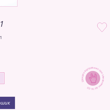
1
1
Швидко відправимо при замовленні до 14-00
+
ошик