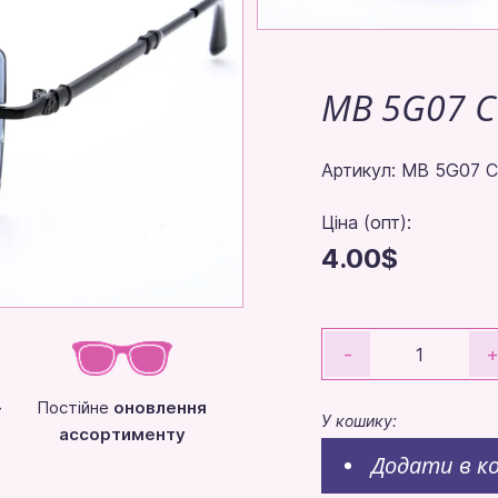
MB 5G07 C
Артикул: MB 5G07 C
Ціна (опт):
4.00$
-
-
Постійне
оновлення
У кошику:
ассортименту
Додати в к