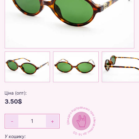
Ціна (опт):
3.50$
Швидко відправимо при замовленні до 14-00
-
+
У кошику: