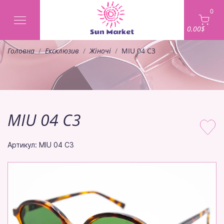
0
0.00$
Головна
Ексклюзив
Жіночі
MIU 04 C3
MIU 04 C3
Артикул: MIU 04 C3