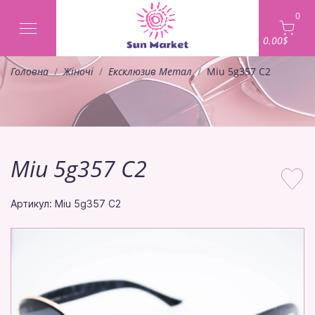
0
0.00$
Головна
Жіночі
Ексклюзив Метал
Miu 5g357 C2
Miu 5g357 C2
Артикул: Miu 5g357 C2