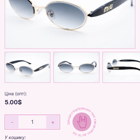
Ціна (опт):
5.00$
Швидко відправимо при замовленні до 14-00
-
+
У кошику: