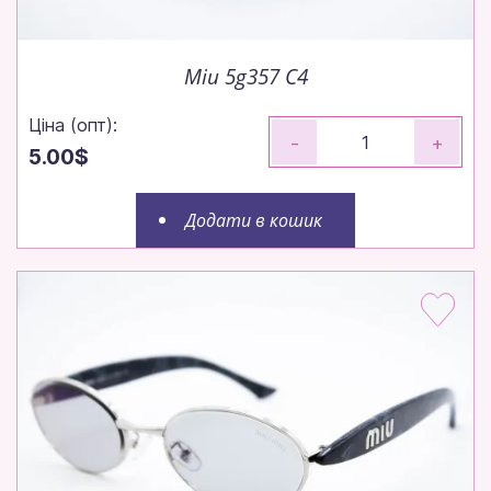
Miu 5g357 C4
Ціна (опт):
-
+
5.00$
Додати в кошик