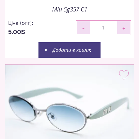
Miu 5g357 C1
Ціна (опт):
-
+
5.00$
Додати в кошик