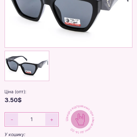
Ціна (опт):
3.50$
Швидко відправимо при замовленні до 14-00
-
+
У кошику: