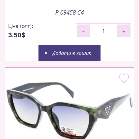
P 09458 C4
Ціна (опт):
-
+
3.50$
Додати в кошик