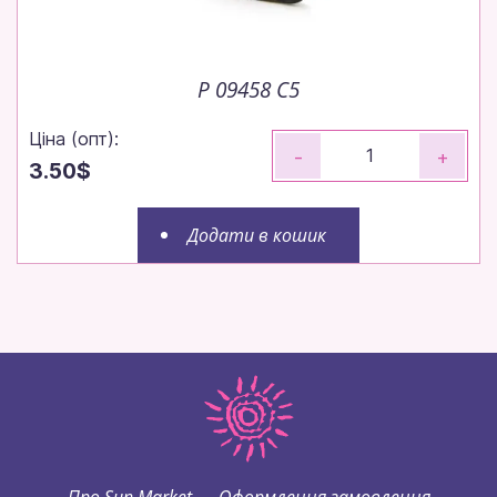
P 09458 C5
Ціна (опт):
-
+
3.50$
Додати в кошик
Про Sun Market
Оформлення замовлення