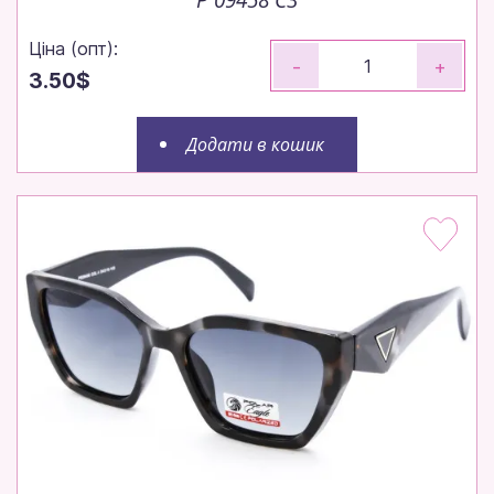
Ціна (опт):
-
+
3.50$
Додати в кошик