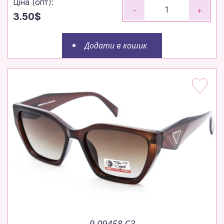
Ціна (опт):
-
+
3.50$
Додати в кошик
Замовляйте до 14:00 — відправимо
сьогодні!
Робимо все, щоб ваше замовлення вирушило до
вас максимально швидко.
Щотижня — нові моделі!
Щотижневі поповнення — залишайтеся в тренді
без пауз.
P 09458 C3