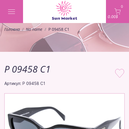
0
0.00$
Головна
No name
P 09458 C1
P 09458 C1
Артикул: P 09458 C1