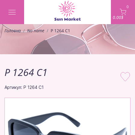
0
0.00$
Головна
No name
P 1264 C1
P 1264 C1
Артикул: P 1264 C1