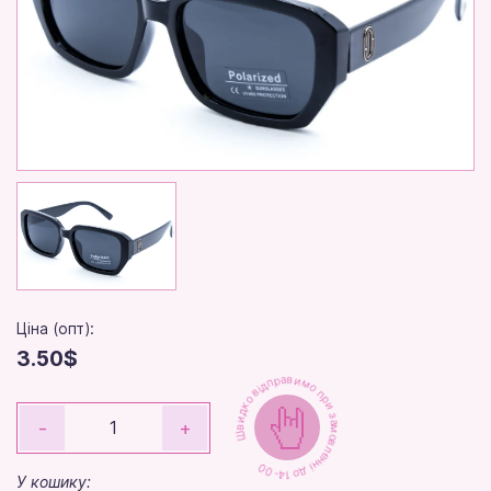
Ціна (опт):
3.50$
Швидко відправимо при замовленні до 14-00
-
+
У кошику: