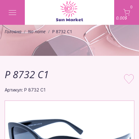
0
0.00$
Головна
No name
P 8732 C1
P 8732 C1
Артикул: P 8732 C1