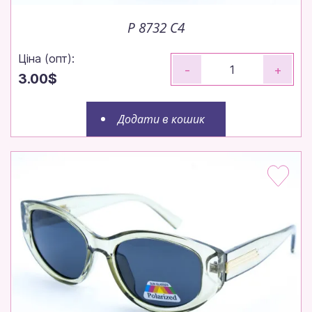
P 8732 C4
Ціна (опт):
-
+
3.00$
Додати в кошик