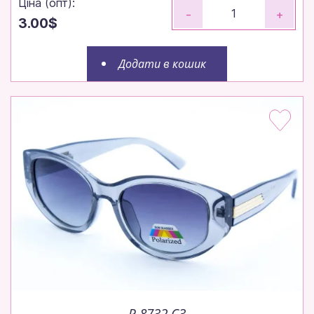
Ціна (опт):
-
+
3.00$
Додати в кошик
Замовляйте до 14:00 — відправимо
сьогодні!
P 8732 C3