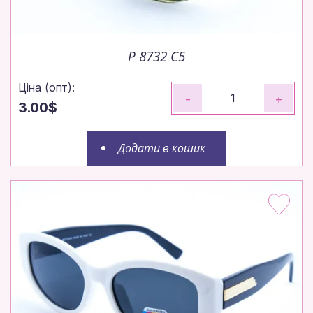
P 8732 C5
Ціна (опт):
-
+
3.00$
Додати в кошик