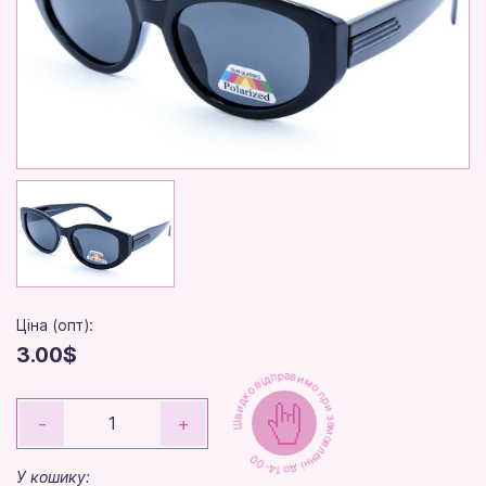
Ціна (опт):
3.00$
Швидко відправимо при замовленні до 14-00
-
+
У кошику: