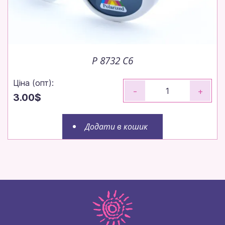
P 8732 C6
Ціна (опт):
-
+
3.00$
Додати в кошик