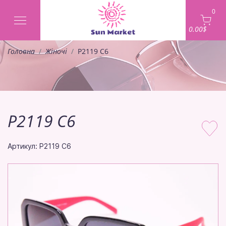
0
0.00$
Головна
Жіночі
P2119 C6
P2119 C6
Артикул: P2119 C6