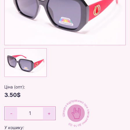
Ціна (опт):
3.50$
Швидко відправимо при замовленні до 14-00
-
+
У кошику: