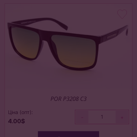
POR P3208 C3
Ціна (опт):
-
+
4.00$