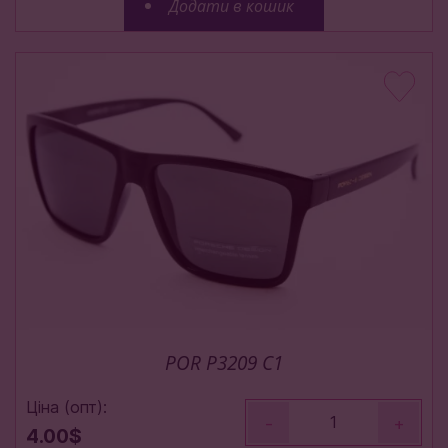
Додати в кошик
POR P3209 C1
Ціна (опт):
-
+
4.00$