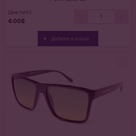
Ціна (опт):
-
+
4.00$
Додати в кошик