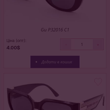
Gu P32016 C1
Ціна (опт):
-
+
4.00$
Додати в кошик