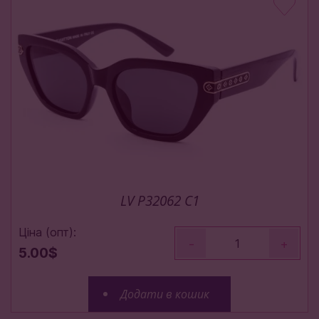
LV P32062 C1
Ціна (опт):
-
+
5.00$
Додати в кошик