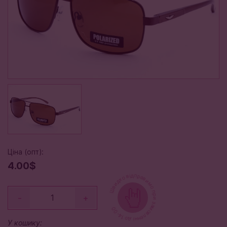
Ціна (опт):
4.00$
Швидко відправимо при замовленні до 14-00
-
+
У кошику: