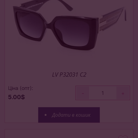
LV P32031 C2
Ціна (опт):
-
+
5.00$
Додати в кошик