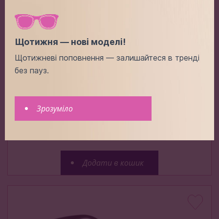
Щотижня — нові моделі!
Щотижневі поповнення — залишайтеся в тренді
без пауз.
LV P32031 C1
Зрозуміло
Ціна (опт):
-
+
5.00$
Додати в кошик