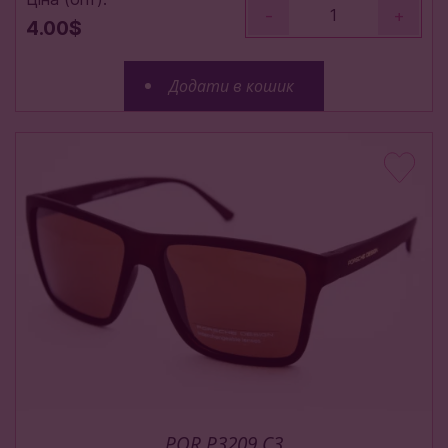
-
+
4.00$
Додати в кошик
POR P3209 C3