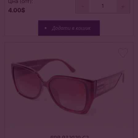
Ціна (опт):
-
+
4.00$
Додати в кошик
BRB P32029 C2