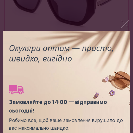
Окуляри оптом — просто,
Gu P32032 C1
швидко, вигідно
Ціна (опт):
-
+
5.00$
Додати в кошик
Замовляйте до 14:00 — відправимо
сьогодні!
Робимо все, щоб ваше замовлення вирушило до
вас максимально швидко.