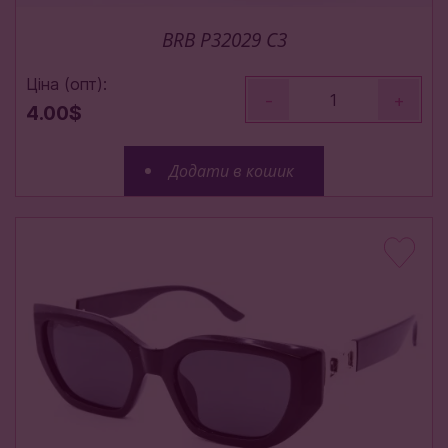
BRB P32029 C3
Ціна (опт):
-
+
4.00$
Додати в кошик