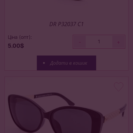
DR P32037 C1
Ціна (опт):
-
+
5.00$
Додати в кошик