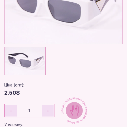
Ціна (опт):
2.50$
Швидко відправимо при замовленні до 14-00
-
+
У кошику: