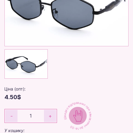
Ціна (опт):
4.50$
Швидко відправимо при замовленні до 14-00
-
+
У кошику: