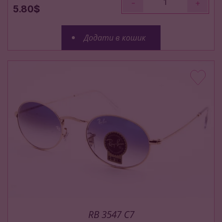
-
+
5.80$
Додати в кошик
RB 3547 C7