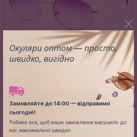
Окуляри оптом — просто,
швидко, вигідно
RB 03547 C5
Ціна (опт):
-
+
2.50$
Додати в кошик
Замовляйте до 14:00 — відправимо
сьогодні!
Робимо все, щоб ваше замовлення вирушило до
вас максимально швидко.