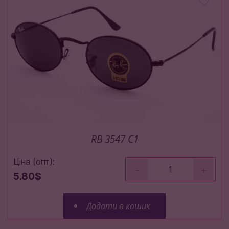
RB 3547 C1
Ціна (опт):
-
+
5.80$
Додати в кошик