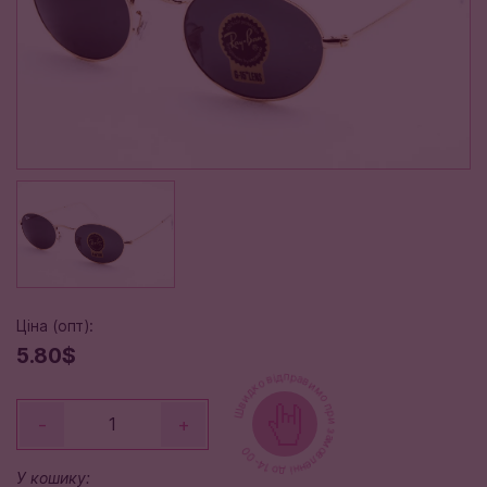
Ціна (опт):
5.80$
Швидко відправимо при замовленні до 14-00
-
+
У кошику: