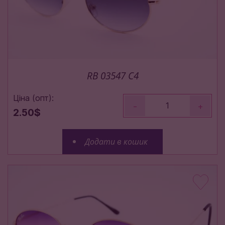
RB 03547 C4
Ціна (опт):
-
+
2.50$
Додати в кошик