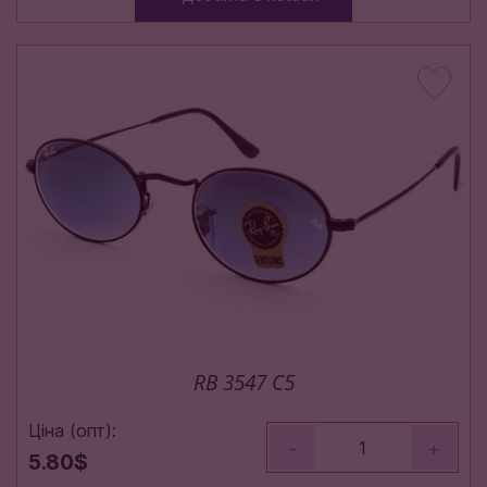
RB 3547 C5
Ціна (опт):
-
+
5.80$