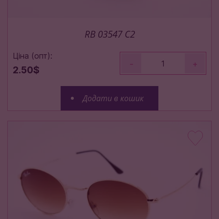
RB 03547 C2
Ціна (опт):
-
+
2.50$
Додати в кошик