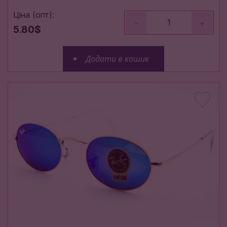
Ціна (опт):
-
+
5.80$
Додати в кошик