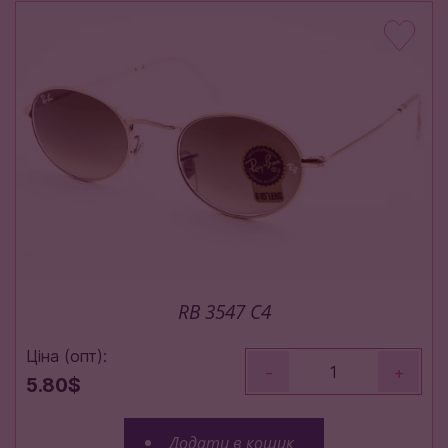
RB 3547 C4
Ціна (опт):
-
+
5.80$
Додати в кошик