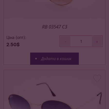
RB 03547 C3
Ціна (опт):
-
+
2.50$
Додати в кошик