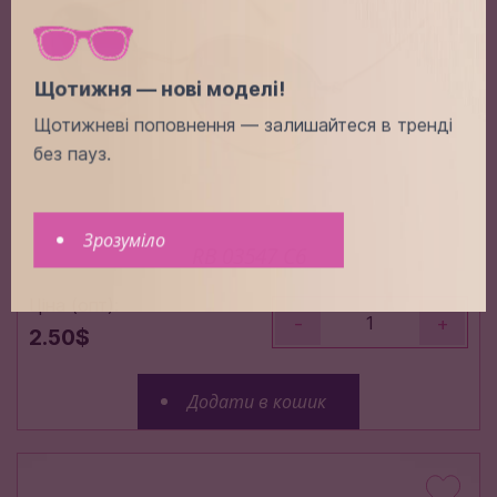
Щотижня — нові моделі!
Щотижневі поповнення — залишайтеся в тренді
без пауз.
Зрозуміло
RB 03547 C6
Ціна (опт):
-
+
2.50$
Додати в кошик