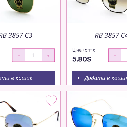
RB 3857 C3
RB 3857 C
Ціна (опт):
-
+
-
5.80$
ати в кошик
Додати в коши