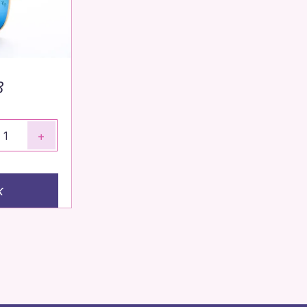
8
+
к