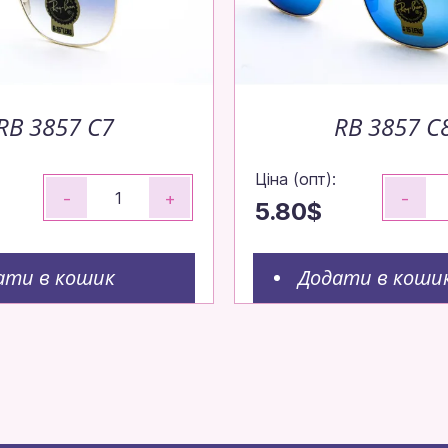
RB 3857 C7
RB 3857 C
Ціна (опт):
-
+
-
5.80$
ати в кошик
Додати в коши