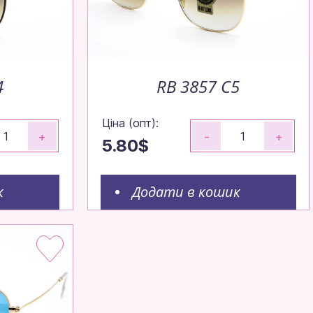
4
RB 3857 C5
Ціна (опт):
+
-
+
5.80$
к
Додати в кошик