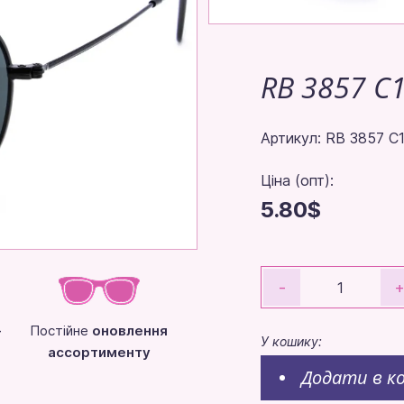
RB 3857 C
Артикул: RB 3857 C
Ціна (опт):
5.80$
-
-
Постійне
оновлення
У кошику:
ассортименту
Додати в к