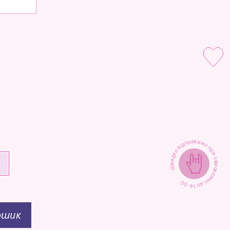
1
1
Швидко відправимо при замовленні до 14-00
+
ошик