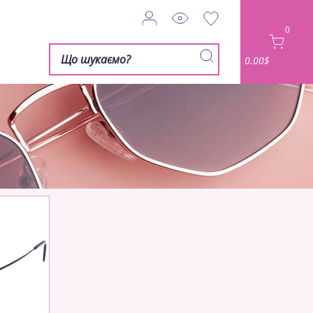
0
0.00$